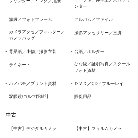
プリンター／インク／用紙
ンター
額縁／フォトフレーム
アルバム／ファイル
カメラアクセ／フィルター／
撮影アクセサリー／三脚
カメラバッグ
背景紙／小物／撮影衣装
台紙／ホルダー
ひな段／証明写真／スクール
ラミネート
フォト資材
ハメパチ／プリント資材
ＤＶＤ／CD／ブルーレイ
双眼鏡/ゴルフ距離計
販促用品
中古
【中古】デジタルカメラ
【中古】フィルムカメラ