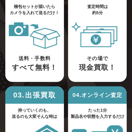
梱包セットが届いたら
査定時間は
カメラを入れて送るだけ！
約5分
送料・手数料
その場で
すべて無料！
現金買取！
03.出張買取
04.オンライン査定
持っていくのも、
たった1分
送るのも大変そんな時は
製品名や状態を入力するだけ