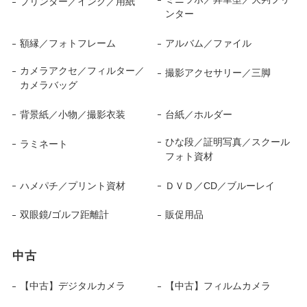
プリンター／インク／用紙
ンター
額縁／フォトフレーム
アルバム／ファイル
カメラアクセ／フィルター／
撮影アクセサリー／三脚
カメラバッグ
背景紙／小物／撮影衣装
台紙／ホルダー
ひな段／証明写真／スクール
ラミネート
フォト資材
ハメパチ／プリント資材
ＤＶＤ／CD／ブルーレイ
双眼鏡/ゴルフ距離計
販促用品
中古
【中古】デジタルカメラ
【中古】フィルムカメラ