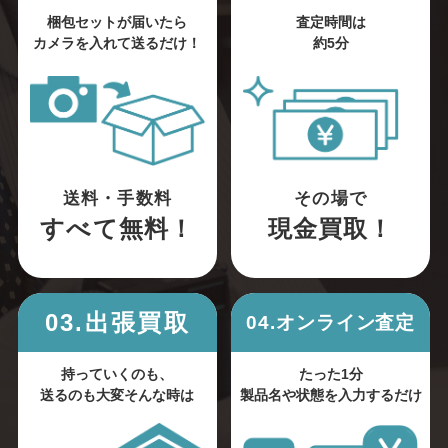
梱包セットが届いたら
査定時間は
カメラを入れて送るだけ！
約5分
送料・手数料
その場で
すべて無料！
現金買取！
03.出張買取
04.オンライン査定
持っていくのも、
たった1分
送るのも大変そんな時は
製品名や状態を入力するだけ