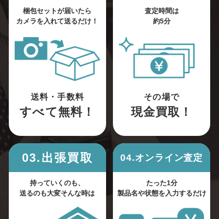
梱包セットが届いたら
査定時間は
カメラを入れて送るだけ！
約5分
送料・手数料
その場で
すべて無料！
現金買取！
03.出張買取
04.オンライン査定
持っていくのも、
たった1分
送るのも大変そんな時は
製品名や状態を入力するだけ