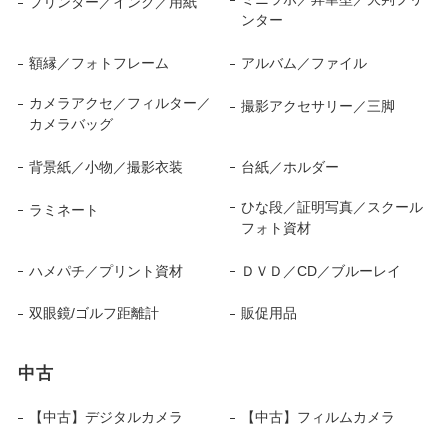
プリンター／インク／用紙
ンター
額縁／フォトフレーム
アルバム／ファイル
カメラアクセ／フィルター／
撮影アクセサリー／三脚
カメラバッグ
背景紙／小物／撮影衣装
台紙／ホルダー
ひな段／証明写真／スクール
ラミネート
フォト資材
ハメパチ／プリント資材
ＤＶＤ／CD／ブルーレイ
双眼鏡/ゴルフ距離計
販促用品
中古
【中古】デジタルカメラ
【中古】フィルムカメラ