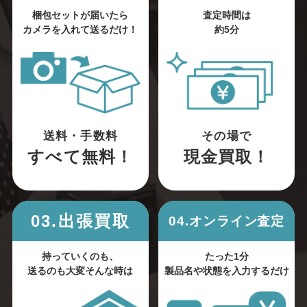
梱包セットが届いたら
査定時間は
カメラを入れて送るだけ！
約5分
送料・手数料
その場で
すべて無料！
現金買取！
03.出張買取
04.オンライン査定
持っていくのも、
たった1分
送るのも大変そんな時は
製品名や状態を入力するだけ