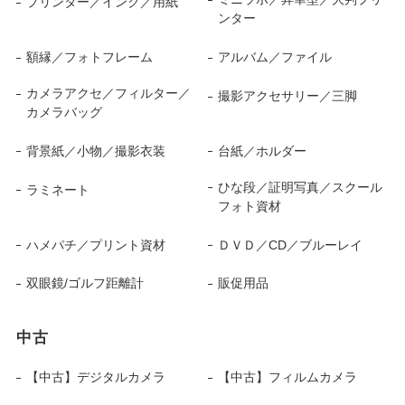
プリンター／インク／用紙
ンター
額縁／フォトフレーム
アルバム／ファイル
カメラアクセ／フィルター／
撮影アクセサリー／三脚
カメラバッグ
背景紙／小物／撮影衣装
台紙／ホルダー
ひな段／証明写真／スクール
ラミネート
フォト資材
ハメパチ／プリント資材
ＤＶＤ／CD／ブルーレイ
双眼鏡/ゴルフ距離計
販促用品
中古
【中古】デジタルカメラ
【中古】フィルムカメラ