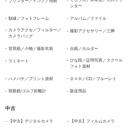
プリンター／インク／用紙
ンター
額縁／フォトフレーム
アルバム／ファイル
カメラアクセ／フィルター／
撮影アクセサリー／三脚
カメラバッグ
背景紙／小物／撮影衣装
台紙／ホルダー
ひな段／証明写真／スクール
ラミネート
フォト資材
ハメパチ／プリント資材
ＤＶＤ／CD／ブルーレイ
双眼鏡/ゴルフ距離計
販促用品
中古
【中古】デジタルカメラ
【中古】フィルムカメラ