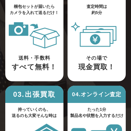
梱包セットが届いたら
査定時間は
カメラを入れて送るだけ！
約5分
送料・手数料
その場で
すべて無料！
現金買取！
03.出張買取
04.オンライン査定
持っていくのも、
たった1分
送るのも大変そんな時は
製品名や状態を入力するだけ