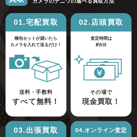
カメラのナニワの選べる買取方法
01.宅配買取
02.店頭買取
梱包セットが届いたら
査定時間は
カメラを入れて送るだけ！
約5分
送料・手数料
その場で
すべて無料！
現金買取！
03.出張買取
04.オンライン査定