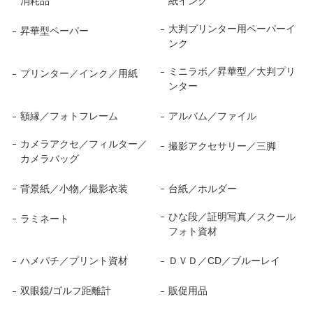
消耗品
紙インク
大判プリンター用ペーパーイ
昇華型ペーパー
ンク
ミニラボ／昇華型／大判プリ
プリンター／インク／用紙
ンター
額縁／フォトフレーム
アルバム／ファイル
カメラアクセ／フィルター／
撮影アクセサリー／三脚
カメラバッグ
背景紙／小物／撮影衣装
台紙／ホルダー
ひな段／証明写真／スクール
ラミネート
フォト資材
ハメパチ／プリント資材
ＤＶＤ／CD／ブルーレイ
双眼鏡/ゴルフ距離計
販促用品