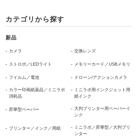
カテゴリから探す
新品
カメラ
交換レンズ
ストロボ／LEDライト
メモリーカード／USBメモリ
フイルム／電池
ドローン/アクションカメラ
カラー印画紙薬品／ミニラボ
ミニラボ用インクジェット用
消耗品
紙インク
大判プリンター用ペーパーイ
昇華型ペーパー
ンク
ミニラボ／昇華型／大判プリ
プリンター／インク／用紙
ンター