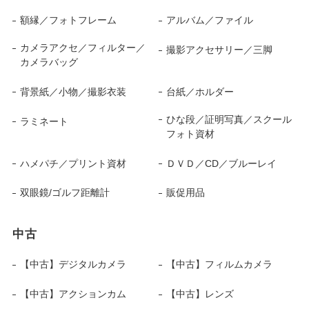
額縁／フォトフレーム
アルバム／ファイル
カメラアクセ／フィルター／
撮影アクセサリー／三脚
カメラバッグ
背景紙／小物／撮影衣装
台紙／ホルダー
ひな段／証明写真／スクール
ラミネート
フォト資材
ハメパチ／プリント資材
ＤＶＤ／CD／ブルーレイ
双眼鏡/ゴルフ距離計
販促用品
中古
【中古】デジタルカメラ
【中古】フィルムカメラ
【中古】アクションカム
【中古】レンズ