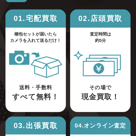
01.宅配買取
02.店頭買取
梱包セットが届いたら
査定時間は
カメラを入れて送るだけ！
約5分
送料・手数料
その場で
すべて無料！
現金買取！
03.出張買取
04.オンライン査定