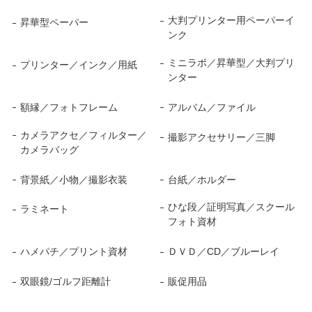
大判プリンター用ペーパーイ
昇華型ペーパー
ンク
ミニラボ／昇華型／大判プリ
プリンター／インク／用紙
ンター
額縁／フォトフレーム
アルバム／ファイル
カメラアクセ／フィルター／
撮影アクセサリー／三脚
カメラバッグ
背景紙／小物／撮影衣装
台紙／ホルダー
ひな段／証明写真／スクール
ラミネート
フォト資材
ハメパチ／プリント資材
ＤＶＤ／CD／ブルーレイ
双眼鏡/ゴルフ距離計
販促用品