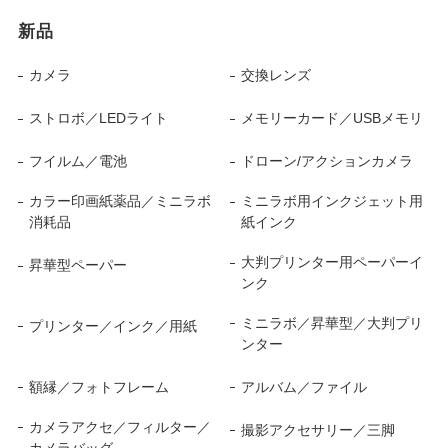
新品
カメラ
交換レンズ
ストロボ／LEDライト
メモリーカード／USBメモリ
フイルム／電池
ドローン/アクションカメラ
カラー印画紙薬品／ミニラボ
ミニラボ用インクジェット用
消耗品
紙インク
大判プリンター用ペーパーイ
昇華型ペーパー
ンク
ミニラボ／昇華型／大判プリ
プリンター／インク／用紙
ンター
額縁／フォトフレーム
アルバム／ファイル
カメラアクセ／フィルター／
撮影アクセサリー／三脚
カメラバッグ