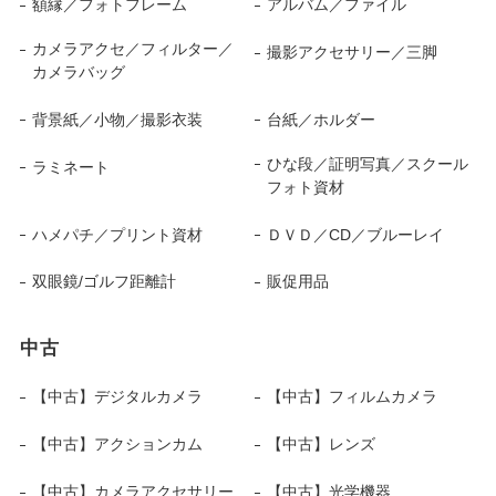
額縁／フォトフレーム
アルバム／ファイル
カメラアクセ／フィルター／
撮影アクセサリー／三脚
カメラバッグ
背景紙／小物／撮影衣装
台紙／ホルダー
ひな段／証明写真／スクール
ラミネート
フォト資材
ハメパチ／プリント資材
ＤＶＤ／CD／ブルーレイ
双眼鏡/ゴルフ距離計
販促用品
中古
【中古】デジタルカメラ
【中古】フィルムカメラ
【中古】アクションカム
【中古】レンズ
【中古】カメラアクセサリー
【中古】光学機器