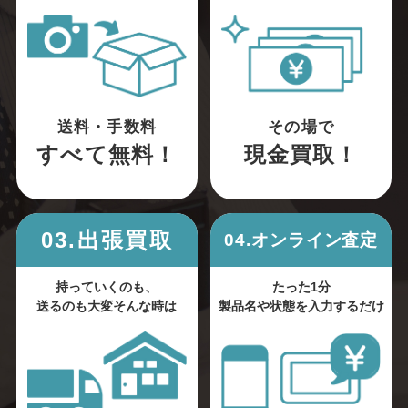
送料・手数料
その場で
すべて無料！
現金買取！
03.出張買取
04.オンライン査定
持っていくのも、
たった1分
送るのも大変そんな時は
製品名や状態を入力するだけ