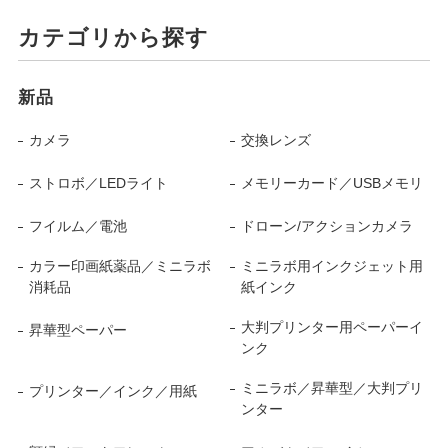
カテゴリから探す
新品
カメラ
交換レンズ
ストロボ／LEDライト
メモリーカード／USBメモリ
フイルム／電池
ドローン/アクションカメラ
カラー印画紙薬品／ミニラボ
ミニラボ用インクジェット用
消耗品
紙インク
大判プリンター用ペーパーイ
昇華型ペーパー
ンク
ミニラボ／昇華型／大判プリ
プリンター／インク／用紙
ンター