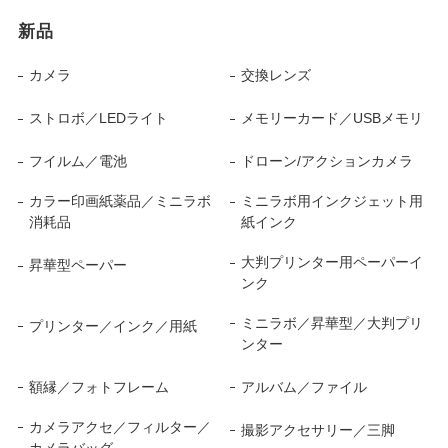
新品
カメラ
交換レンズ
ストロボ／LEDライト
メモリーカード／USBメモリ
フイルム／電池
ドローン/アクションカメラ
カラー印画紙薬品／ミニラボ
ミニラボ用インクジェット用
消耗品
紙インク
大判プリンター用ペーパーイ
昇華型ペーパー
ンク
ミニラボ／昇華型／大判プリ
プリンター／インク／用紙
ンター
額縁／フォトフレーム
アルバム／ファイル
カメラアクセ／フィルター／
撮影アクセサリー／三脚
カメラバッグ