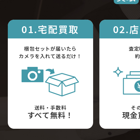
01.宅配買取
02.
梱包セットが届いたら
査定
カメラを入れて送るだけ！
約
送料・手数料
そ
すべて無料！
現金