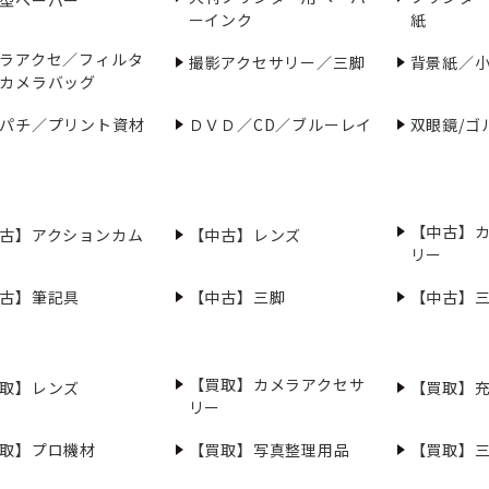
ーインク
紙
ラアクセ／フィルタ
撮影アクセサリー／三脚
背景紙／
カメラバッグ
パチ／プリント資材
ＤＶＤ／CD／ブルーレイ
双眼鏡/ゴ
【中古】
古】アクションカム
【中古】レンズ
リー
古】筆記具
【中古】三脚
【中古】
【買取】カメラアクセサ
取】レンズ
【買取】
リー
取】プロ機材
【買取】写真整理用品
【買取】