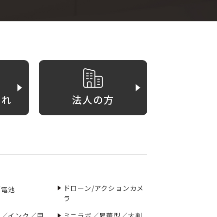
がれ
法人の方
ドローン/アクションカメ
／電池
ラ
ー／インク／用
ミニラボ／昇華型／大判