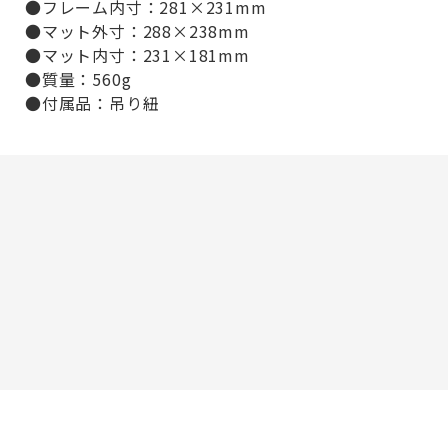
●フレーム内寸：281×231mm
●マット外寸：288×238mm
●マット内寸：231×181mm
●質量：560g
●付属品：吊り紐