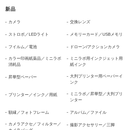
新品
カメラ
交換レンズ
ストロボ／LEDライト
メモリーカード／USBメモリ
フイルム／電池
ドローン/アクションカメラ
カラー印画紙薬品／ミニラボ
ミニラボ用インクジェット用
消耗品
紙インク
大判プリンター用ペーパーイ
昇華型ペーパー
ンク
ミニラボ／昇華型／大判プリ
プリンター／インク／用紙
ンター
額縁／フォトフレーム
アルバム／ファイル
カメラアクセ／フィルター／
撮影アクセサリー／三脚
カメラバッグ