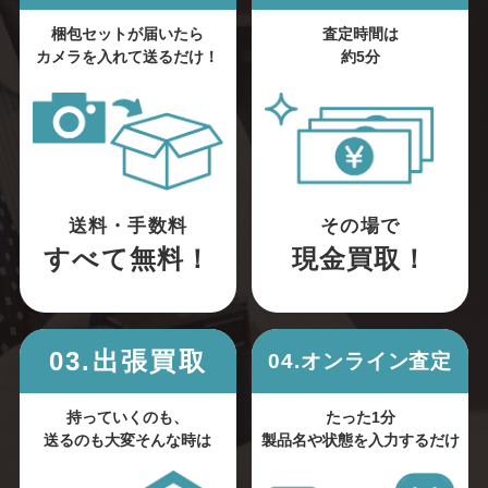
梱包セットが届いたら
査定時間は
カメラを入れて送るだけ！
約5分
送料・手数料
その場で
すべて無料！
現金買取！
03.出張買取
04.オンライン査定
持っていくのも、
たった1分
送るのも大変そんな時は
製品名や状態を入力するだけ