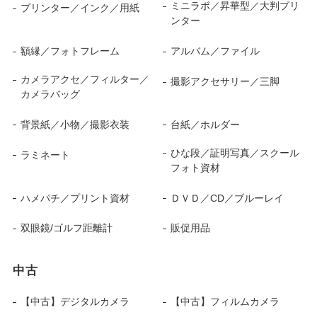
ミニラボ／昇華型／大判プリ
プリンター／インク／用紙
ンター
額縁／フォトフレーム
アルバム／ファイル
カメラアクセ／フィルター／
撮影アクセサリー／三脚
カメラバッグ
背景紙／小物／撮影衣装
台紙／ホルダー
ひな段／証明写真／スクール
ラミネート
フォト資材
ハメパチ／プリント資材
ＤＶＤ／CD／ブルーレイ
双眼鏡/ゴルフ距離計
販促用品
中古
【中古】デジタルカメラ
【中古】フィルムカメラ