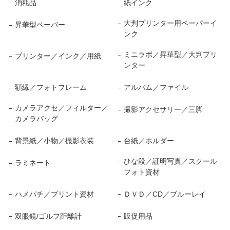
消耗品
紙インク
大判プリンター用ペーパーイ
昇華型ペーパー
ンク
ミニラボ／昇華型／大判プリ
プリンター／インク／用紙
ンター
額縁／フォトフレーム
アルバム／ファイル
カメラアクセ／フィルター／
撮影アクセサリー／三脚
カメラバッグ
背景紙／小物／撮影衣装
台紙／ホルダー
ひな段／証明写真／スクール
ラミネート
フォト資材
ハメパチ／プリント資材
ＤＶＤ／CD／ブルーレイ
双眼鏡/ゴルフ距離計
販促用品