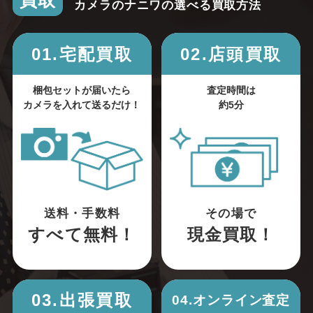
買取
カメラのナニワの選べる買取方法
01.宅配買取
02.店頭買取
梱包セットが届いたら
査定時間は
カメラを入れて送るだけ！
約5分
送料・手数料
その場で
すべて無料！
現金買取！
03.出張買取
04.オンライン査定