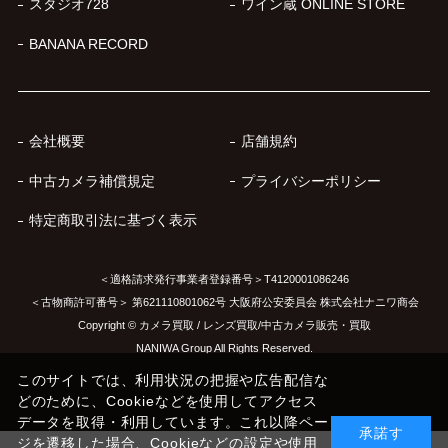
スタジオ728
ワイン蔵 ONLINE STORE
BANANA RECORD
会社概要
店舗規約
中古カメラ補償規定
プライバシーポリシー
特定商取引法に基づく表示
＜適格請求発行事業者登録番号＞T4120001086246
＜古物商許可番号＞ 第621110801062号 大阪府公安委員会 株式会社ナニワ商会
Copyright © カメラ買取 / レンズ買取/中古カメラ販売・買取
NANIWA Group All Rights Reserved.
このサイトでは、利用状況の把握や広告配信な
どのために、Cookieなどを使用してアクセス
データを取得・利用しています。これ以降ペー
承諾す
ジを遷移した場合、Cookieなどの設定や使用