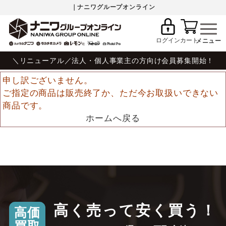
｜ナニワグループオンライン
ログイン
カート
＼リニューアル／法人・個人事業主の方向け会員募集開始！
申し訳ございません。
ご指定の商品は販売終了か、ただ今お取扱いできない
商品です。
ホームへ戻る
高く売って安く買う！
高価