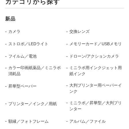
カテゴリから探す
新品
カメラ
交換レンズ
ストロボ／LEDライト
メモリーカード／USBメモリ
フイルム／電池
ドローン/アクションカメラ
カラー印画紙薬品／ミニラボ
ミニラボ用インクジェット用
消耗品
紙インク
大判プリンター用ペーパーイ
昇華型ペーパー
ンク
ミニラボ／昇華型／大判プリ
プリンター／インク／用紙
ンター
額縁／フォトフレーム
アルバム／ファイル