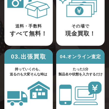
送料・手数料
その場で
すべて無料！
現金買取！
03.出張買取
04.オンライン査定
持っていくのも、
たった1分
送るのも大変そんな時は
製品名や状態を入力するだけ