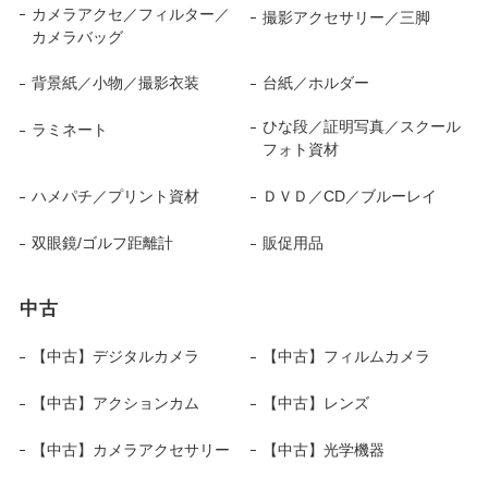
カメラアクセ／フィルター／
撮影アクセサリー／三脚
カメラバッグ
背景紙／小物／撮影衣装
台紙／ホルダー
ひな段／証明写真／スクール
ラミネート
フォト資材
ハメパチ／プリント資材
ＤＶＤ／CD／ブルーレイ
双眼鏡/ゴルフ距離計
販促用品
中古
【中古】デジタルカメラ
【中古】フィルムカメラ
【中古】アクションカム
【中古】レンズ
【中古】カメラアクセサリー
【中古】光学機器