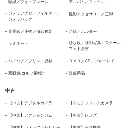
額縁／フォトフレーム
アルバム／ファイル
カメラアクセ／フィルター／
撮影アクセサリー／三脚
カメラバッグ
背景紙／小物／撮影衣装
台紙／ホルダー
ひな段／証明写真／スクール
ラミネート
フォト資材
ハメパチ／プリント資材
ＤＶＤ／CD／ブルーレイ
双眼鏡/ゴルフ距離計
販促用品
中古
【中古】デジタルカメラ
【中古】フィルムカメラ
【中古】アクションカム
【中古】レンズ
【中古】カメラアクセサリー
【中古】光学機器