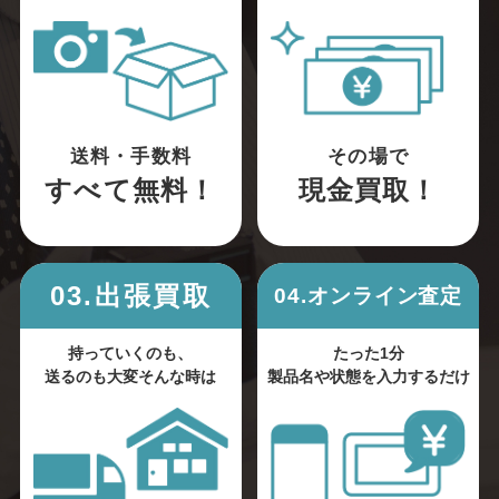
送料・手数料
その場で
すべて無料！
現金買取！
03.出張買取
04.オンライン査定
持っていくのも、
たった1分
送るのも大変そんな時は
製品名や状態を入力するだけ