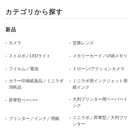
カテゴリから探す
新品
カメラ
交換レンズ
ストロボ／LEDライト
メモリーカード／USBメモリ
フイルム／電池
ドローン/アクションカメラ
カラー印画紙薬品／ミニラボ
ミニラボ用インクジェット用
消耗品
紙インク
大判プリンター用ペーパーイ
昇華型ペーパー
ンク
ミニラボ／昇華型／大判プリ
プリンター／インク／用紙
ンター