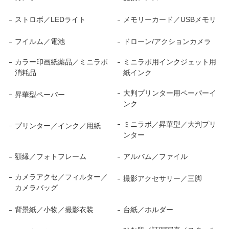
ストロボ／LEDライト
メモリーカード／USBメモリ
フイルム／電池
ドローン/アクションカメラ
カラー印画紙薬品／ミニラボ
ミニラボ用インクジェット用
消耗品
紙インク
大判プリンター用ペーパーイ
昇華型ペーパー
ンク
ミニラボ／昇華型／大判プリ
プリンター／インク／用紙
ンター
額縁／フォトフレーム
アルバム／ファイル
カメラアクセ／フィルター／
撮影アクセサリー／三脚
カメラバッグ
背景紙／小物／撮影衣装
台紙／ホルダー