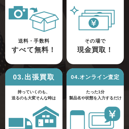
送料・手数料
その場で
すべて無料！
現金買取！
03.出張買取
04.オンライン査定
持っていくのも、
たった1分
送るのも大変そんな時は
製品名や状態を入力するだけ