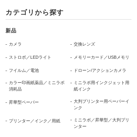
カテゴリから探す
新品
カメラ
交換レンズ
ストロボ／LEDライト
メモリーカード／USBメモリ
フイルム／電池
ドローン/アクションカメラ
カラー印画紙薬品／ミニラボ
ミニラボ用インクジェット用
消耗品
紙インク
大判プリンター用ペーパーイ
昇華型ペーパー
ンク
ミニラボ／昇華型／大判プリ
プリンター／インク／用紙
ンター