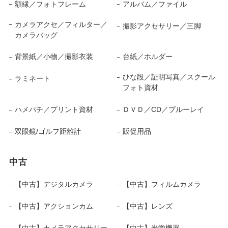
額縁／フォトフレーム
アルバム／ファイル
カメラアクセ／フィルター／
撮影アクセサリー／三脚
カメラバッグ
背景紙／小物／撮影衣装
台紙／ホルダー
ひな段／証明写真／スクール
ラミネート
フォト資材
ハメパチ／プリント資材
ＤＶＤ／CD／ブルーレイ
双眼鏡/ゴルフ距離計
販促用品
中古
【中古】デジタルカメラ
【中古】フィルムカメラ
【中古】アクションカム
【中古】レンズ
【中古】カメラアクセサリー
【中古】光学機器