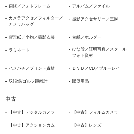
額縁／フォトフレーム
アルバム／ファイル
カメラアクセ／フィルター／
撮影アクセサリー／三脚
カメラバッグ
背景紙／小物／撮影衣装
台紙／ホルダー
ひな段／証明写真／スクール
ラミネート
フォト資材
ハメパチ／プリント資材
ＤＶＤ／CD／ブルーレイ
双眼鏡/ゴルフ距離計
販促用品
中古
【中古】デジタルカメラ
【中古】フィルムカメラ
【中古】アクションカム
【中古】レンズ