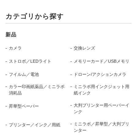
カテゴリから探す
新品
カメラ
交換レンズ
ストロボ／LEDライト
メモリーカード／USBメモリ
フイルム／電池
ドローン/アクションカメラ
カラー印画紙薬品／ミニラボ
ミニラボ用インクジェット用
消耗品
紙インク
大判プリンター用ペーパーイ
昇華型ペーパー
ンク
ミニラボ／昇華型／大判プリ
プリンター／インク／用紙
ンター