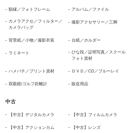
額縁／フォトフレーム
アルバム／ファイル
カメラアクセ／フィルター／
撮影アクセサリー／三脚
カメラバッグ
背景紙／小物／撮影衣装
台紙／ホルダー
ひな段／証明写真／スクール
ラミネート
フォト資材
ハメパチ／プリント資材
ＤＶＤ／CD／ブルーレイ
双眼鏡/ゴルフ距離計
販促用品
中古
【中古】デジタルカメラ
【中古】フィルムカメラ
【中古】アクションカム
【中古】レンズ