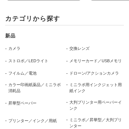
カテゴリから探す
新品
カメラ
交換レンズ
ストロボ／LEDライト
メモリーカード／USBメモリ
フイルム／電池
ドローン/アクションカメラ
カラー印画紙薬品／ミニラボ
ミニラボ用インクジェット用
消耗品
紙インク
大判プリンター用ペーパーイ
昇華型ペーパー
ンク
ミニラボ／昇華型／大判プリ
プリンター／インク／用紙
ンター