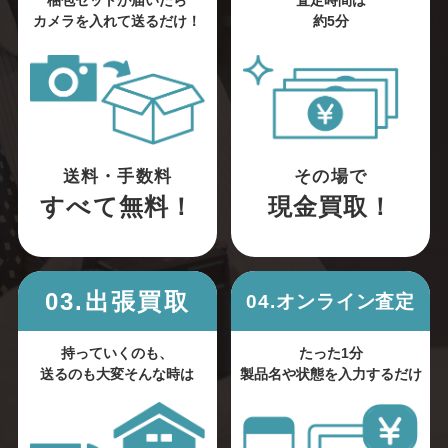
梱包セットが届いたら
査定時間は
カメラを入れて送るだけ！
約5分
送料・手数料
その場で
すべて無料！
現金買取！
03.出張買取
04.オンライン査定
持っていくのも、
たった1分
送るのも大変そんな時は
製品名や状態を入力するだけ