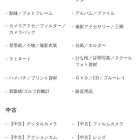
額縁／フォトフレーム
アルバム／ファイル
カメラアクセ／フィルター／
撮影アクセサリー／三脚
カメラバッグ
背景紙／小物／撮影衣装
台紙／ホルダー
ひな段／証明写真／スクール
ラミネート
フォト資材
ハメパチ／プリント資材
ＤＶＤ／CD／ブルーレイ
双眼鏡/ゴルフ距離計
販促用品
中古
【中古】デジタルカメラ
【中古】フィルムカメラ
【中古】アクションカム
【中古】レンズ