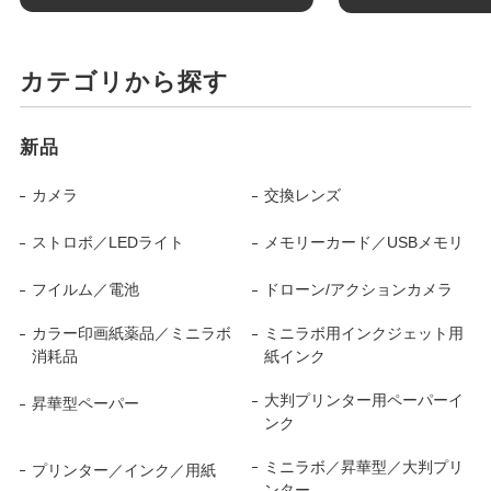
カテゴリから探す
新品
カメラ
交換レンズ
ストロボ／LEDライト
メモリーカード／USBメモリ
フイルム／電池
ドローン/アクションカメラ
カラー印画紙薬品／ミニラボ
ミニラボ用インクジェット用
消耗品
紙インク
大判プリンター用ペーパーイ
昇華型ペーパー
ンク
ミニラボ／昇華型／大判プリ
プリンター／インク／用紙
ンター