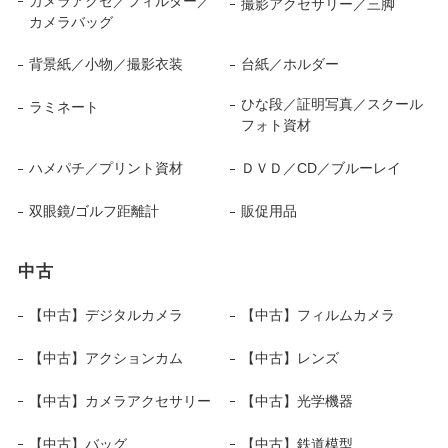
カメラアクセ／フィルター／
撮影アクセサリー／三脚
カメラバッグ
背景紙／小物／撮影衣装
台紙／ホルダー
ひな段／証明写真／スクール
ラミネート
フォト資材
ハメパチ／プリント資材
ＤＶＤ／CD／ブルーレイ
双眼鏡/ゴルフ距離計
販促用品
中古
【中古】デジタルカメラ
【中古】フィルムカメラ
【中古】アクションカム
【中古】レンズ
【中古】カメラアクセサリー
【中古】光学機器
【中古】バッグ
【中古】鉄道模型