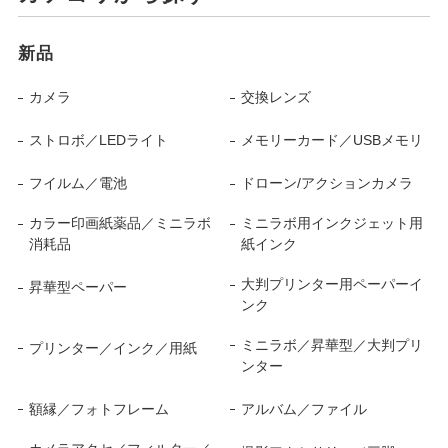
新品
カメラ
交換レンズ
ストロボ／LEDライト
メモリーカード／USBメモリ
フイルム／電池
ドローン/アクションカメラ
カラー印画紙薬品／ミニラボ
ミニラボ用インクジェット用
消耗品
紙インク
大判プリンター用ペーパーイ
昇華型ペーパー
ンク
ミニラボ／昇華型／大判プリ
プリンター／インク／用紙
ンター
額縁／フォトフレーム
アルバム／ファイル