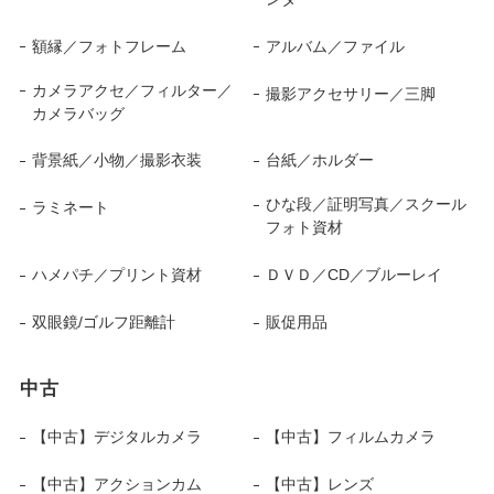
額縁／フォトフレーム
アルバム／ファイル
カメラアクセ／フィルター／
撮影アクセサリー／三脚
カメラバッグ
背景紙／小物／撮影衣装
台紙／ホルダー
ひな段／証明写真／スクール
ラミネート
フォト資材
ハメパチ／プリント資材
ＤＶＤ／CD／ブルーレイ
双眼鏡/ゴルフ距離計
販促用品
中古
【中古】デジタルカメラ
【中古】フィルムカメラ
【中古】アクションカム
【中古】レンズ