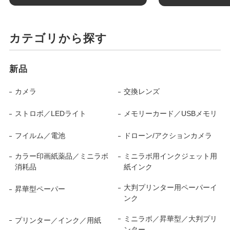
カテゴリから探す
新品
カメラ
交換レンズ
ストロボ／LEDライト
メモリーカード／USBメモリ
フイルム／電池
ドローン/アクションカメラ
カラー印画紙薬品／ミニラボ
ミニラボ用インクジェット用
消耗品
紙インク
大判プリンター用ペーパーイ
昇華型ペーパー
ンク
ミニラボ／昇華型／大判プリ
プリンター／インク／用紙
ンター