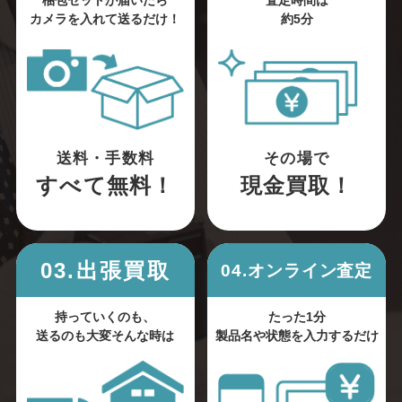
梱包セットが届いたら
査定時間は
カメラを入れて送るだけ！
約5分
送料・手数料
その場で
すべて無料！
現金買取！
03.出張買取
04.オンライン査定
持っていくのも、
たった1分
送るのも大変そんな時は
製品名や状態を入力するだけ