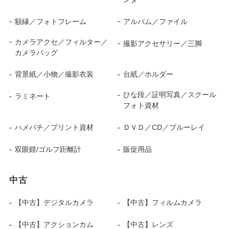
額縁／フォトフレーム
アルバム／ファイル
カメラアクセ／フィルター／
撮影アクセサリー／三脚
カメラバッグ
背景紙／小物／撮影衣装
台紙／ホルダー
ひな段／証明写真／スクール
ラミネート
フォト資材
ハメパチ／プリント資材
ＤＶＤ／CD／ブルーレイ
双眼鏡/ゴルフ距離計
販促用品
中古
【中古】デジタルカメラ
【中古】フィルムカメラ
【中古】アクションカム
【中古】レンズ