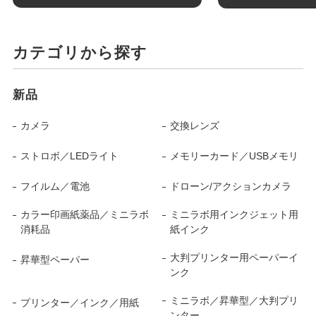
カテゴリから探す
新品
カメラ
交換レンズ
ストロボ／LEDライト
メモリーカード／USBメモリ
フイルム／電池
ドローン/アクションカメラ
カラー印画紙薬品／ミニラボ
ミニラボ用インクジェット用
消耗品
紙インク
大判プリンター用ペーパーイ
昇華型ペーパー
ンク
ミニラボ／昇華型／大判プリ
プリンター／インク／用紙
ンター