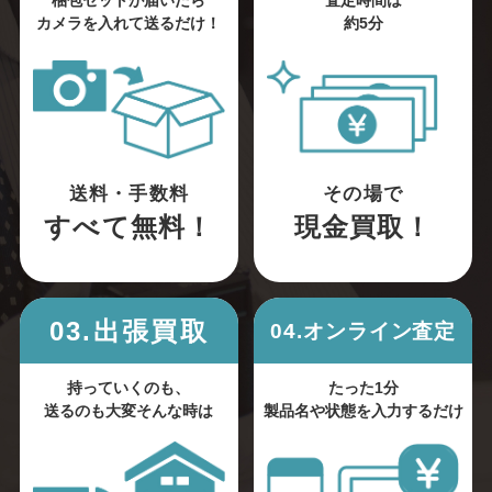
梱包セットが届いたら
査定時間は
カメラを入れて送るだけ！
約5分
送料・手数料
その場で
すべて無料！
現金買取！
03.出張買取
04.オンライン査定
持っていくのも、
たった1分
送るのも大変そんな時は
製品名や状態を入力するだけ