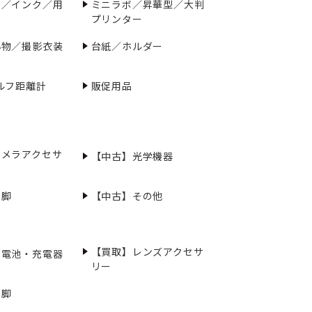
ー／インク／用
ミニラボ／昇華型／大判
プリンター
小物／撮影衣装
台紙／ホルダー
ルフ距離計
販促用品
カメラアクセサ
【中古】光学機器
三脚
【中古】その他
【買取】レンズアクセサ
充電池・充電器
リー
三脚