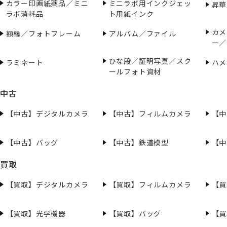
カラー印画紙薬品／ミニ
ミニラボ用インクジェッ
昇華
ラボ消耗品
ト用紙インク
カメ
額縁／フォトフレーム
アルバム／ファイル
ー／
ひな段／証明写真／スク
ラミネート
ハメ
ールフォト資材
中古
【中古】デジタルカメラ
【中古】フィルムカメラ
【中
【中古】バッグ
【中古】鉄道模型
【中
買取
【買取】デジタルカメラ
【買取】フィルムカメラ
【買
【買取】光学機器
【買取】バッグ
【買