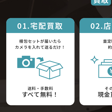
01.宅配買取
02.
梱包セットが届いたら
査定
カメラを入れて送るだけ！
約
送料・手数料
そ
すべて無料！
現金