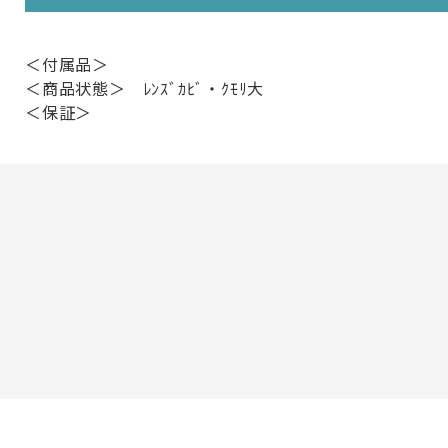
＜付属品＞
＜商品状態＞ ﾚﾝｽﾞｶﾋﾞ・ｸﾓﾘ大
＜保証＞