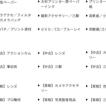
大判プリンター用ペーパ
プリンタ
型ペーパー
ーインク
紙
ラアクセ／フィルタ
撮影アクセサリー／三脚
背景紙／
カメラバッグ
パチ／プリント資材
ＤＶＤ／CD／ブルーレイ
双眼鏡/ゴ
【中古】
古】アクションカム
【中古】レンズ
リー
古】筆記具
【中古】三脚
【中古】
【買取】カメラアクセサ
取】レンズ
【買取】
リー
取】プロ機材
【買取】写真整理用品
【買取】