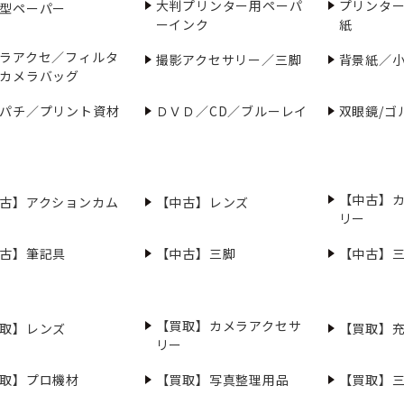
大判プリンター用ペーパ
プリンタ
型ペーパー
ーインク
紙
ラアクセ／フィルタ
撮影アクセサリー／三脚
背景紙／
カメラバッグ
パチ／プリント資材
ＤＶＤ／CD／ブルーレイ
双眼鏡/ゴ
【中古】
古】アクションカム
【中古】レンズ
リー
古】筆記具
【中古】三脚
【中古】
【買取】カメラアクセサ
取】レンズ
【買取】
リー
取】プロ機材
【買取】写真整理用品
【買取】