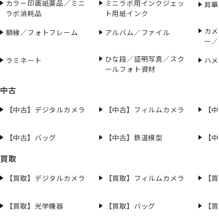
カラー印画紙薬品／ミニ
ミニラボ用インクジェッ
昇華
ラボ消耗品
ト用紙インク
カメ
額縁／フォトフレーム
アルバム／ファイル
ー／
ひな段／証明写真／スク
ラミネート
ハメ
ールフォト資材
中古
【中古】デジタルカメラ
【中古】フィルムカメラ
【中
【中古】バッグ
【中古】鉄道模型
【中
買取
【買取】デジタルカメラ
【買取】フィルムカメラ
【買
【買取】光学機器
【買取】バッグ
【買