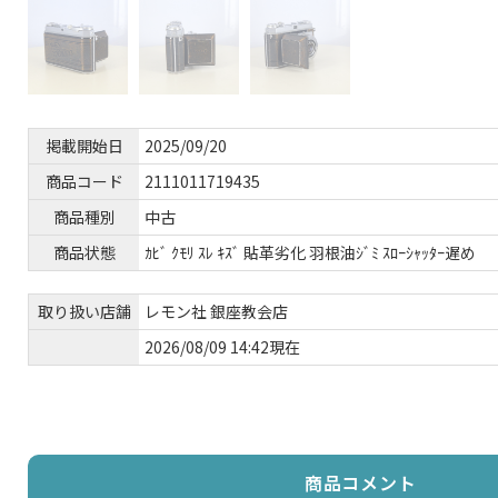
掲載開始日
2025/09/20
商品コード
2111011719435
商品種別
中古
商品状態
ｶﾋﾞ ｸﾓﾘ ｽﾚ ｷｽﾞ 貼革劣化 羽根油ｼﾞﾐ ｽﾛｰｼｬｯﾀｰ遅め
取り扱い店舗
レモン社 銀座教会店
2026/08/09 14:42現在
商品コメント