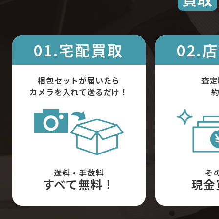
01.宅配買取
02.
梱包セットが届いたら
査定
カメラを入れて送るだけ！
約
送料・手数料
そ
すべて無料！
現金