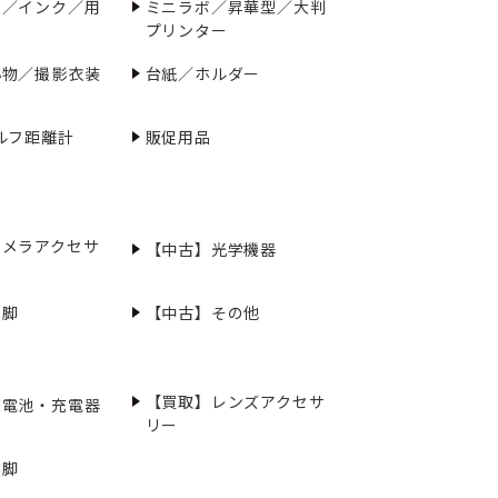
ー／インク／用
ミニラボ／昇華型／大判
プリンター
小物／撮影衣装
台紙／ホルダー
ルフ距離計
販促用品
カメラアクセサ
【中古】光学機器
三脚
【中古】その他
【買取】レンズアクセサ
充電池・充電器
リー
三脚