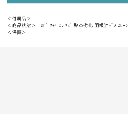
＜付属品＞
＜商品状態＞ ｶﾋﾞ ｸﾓﾘ ｽﾚ ｷｽﾞ 貼革劣化 羽根油ｼﾞﾐ ｽﾛｰ
＜保証＞