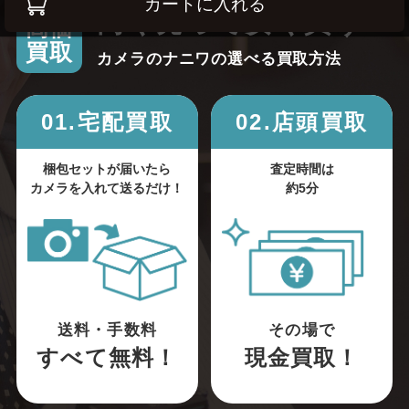
カートに入れる
高く売って安く買う！
高価
買取
カメラのナニワの選べる買取方法
01.宅配買取
02.店頭買取
梱包セットが届いたら
査定時間は
カメラを入れて送るだけ！
約5分
送料・手数料
その場で
すべて無料！
現金買取！