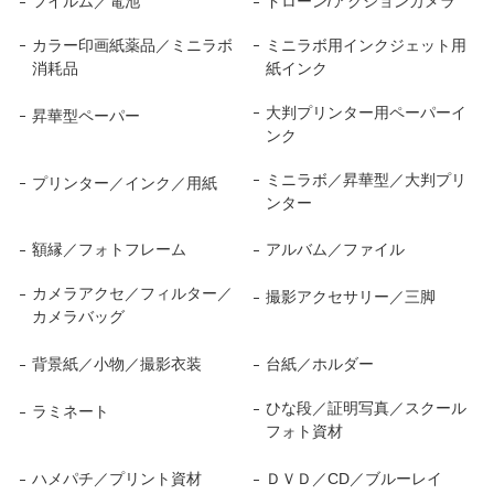
フイルム／電池
ドローン/アクションカメラ
カラー印画紙薬品／ミニラボ
ミニラボ用インクジェット用
消耗品
紙インク
大判プリンター用ペーパーイ
昇華型ペーパー
ンク
ミニラボ／昇華型／大判プリ
プリンター／インク／用紙
ンター
額縁／フォトフレーム
アルバム／ファイル
カメラアクセ／フィルター／
撮影アクセサリー／三脚
カメラバッグ
背景紙／小物／撮影衣装
台紙／ホルダー
ひな段／証明写真／スクール
ラミネート
フォト資材
ハメパチ／プリント資材
ＤＶＤ／CD／ブルーレイ