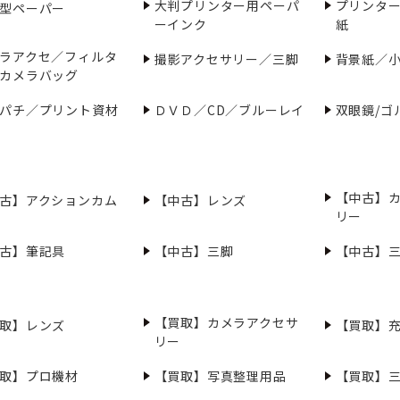
大判プリンター用ペーパ
プリンタ
型ペーパー
ーインク
紙
ラアクセ／フィルタ
撮影アクセサリー／三脚
背景紙／
カメラバッグ
パチ／プリント資材
ＤＶＤ／CD／ブルーレイ
双眼鏡/ゴ
【中古】
古】アクションカム
【中古】レンズ
リー
古】筆記具
【中古】三脚
【中古】
【買取】カメラアクセサ
取】レンズ
【買取】
リー
取】プロ機材
【買取】写真整理用品
【買取】