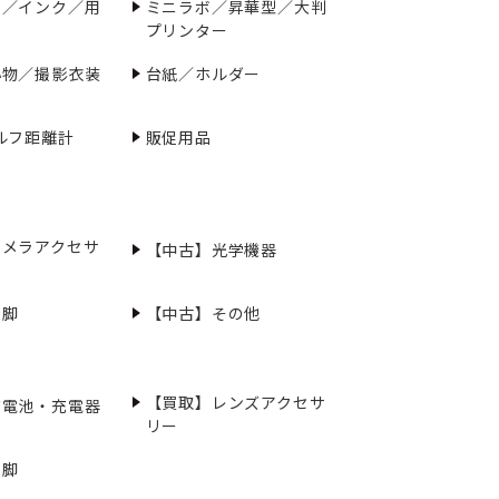
ー／インク／用
ミニラボ／昇華型／大判
プリンター
小物／撮影衣装
台紙／ホルダー
ルフ距離計
販促用品
カメラアクセサ
【中古】光学機器
三脚
【中古】その他
【買取】レンズアクセサ
充電池・充電器
リー
三脚