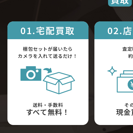
01.宅配買取
02.
梱包セットが届いたら
査定
カメラを入れて送るだけ！
約
送料・手数料
そ
すべて無料！
現金