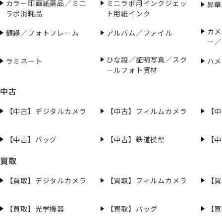
カラー印画紙薬品／ミニ
ミニラボ用インクジェッ
昇華
ラボ消耗品
ト用紙インク
カメ
額縁／フォトフレーム
アルバム／ファイル
ー／
ひな段／証明写真／スク
ラミネート
ハメ
ールフォト資材
中古
【中古】デジタルカメラ
【中古】フィルムカメラ
【中
【中古】バッグ
【中古】鉄道模型
【中
買取
【買取】デジタルカメラ
【買取】フィルムカメラ
【買
【買取】光学機器
【買取】バッグ
【買