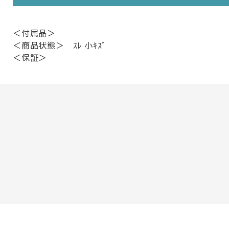
＜付属品＞
＜商品状態＞ ｽﾚ 小ｷｽﾞ
＜保証＞