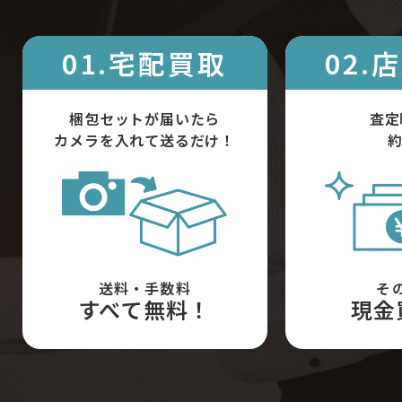
01.宅配買取
02.
梱包セットが届いたら
査定
カメラを入れて送るだけ！
約
送料・手数料
そ
すべて無料！
現金