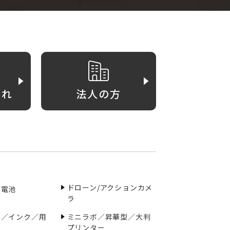
がれ
法人の方
ドローン/アクションカメ
／電池
ラ
ー／インク／用
ミニラボ／昇華型／大判
プリンター