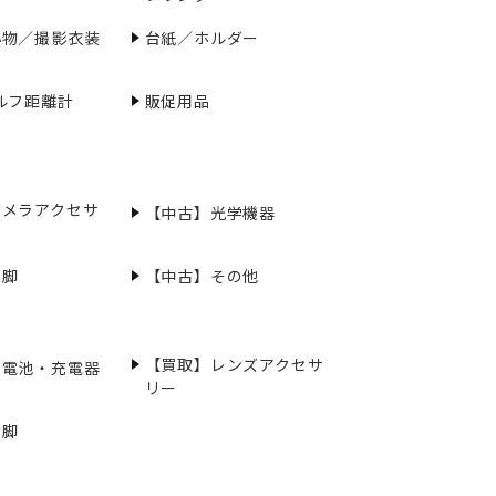
小物／撮影衣装
台紙／ホルダー
ルフ距離計
販促用品
カメラアクセサ
【中古】光学機器
三脚
【中古】その他
【買取】レンズアクセサ
充電池・充電器
リー
三脚