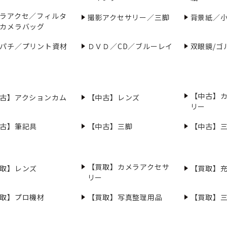
ラアクセ／フィルタ
撮影アクセサリー／三脚
背景紙／
カメラバッグ
パチ／プリント資材
ＤＶＤ／CD／ブルーレイ
双眼鏡/ゴ
【中古】
古】アクションカム
【中古】レンズ
リー
古】筆記具
【中古】三脚
【中古】
【買取】カメラアクセサ
取】レンズ
【買取】
リー
取】プロ機材
【買取】写真整理用品
【買取】