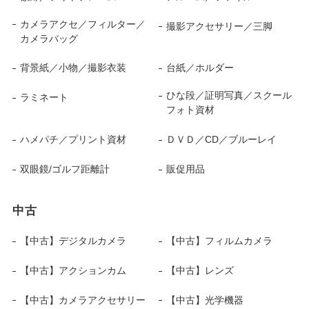
カメラアクセ／フィルター／
撮影アクセサリー／三脚
カメラバッグ
背景紙／小物／撮影衣装
台紙／ホルダー
ひな段／証明写真／スクール
ラミネート
フォト資材
ハメパチ／プリント資材
ＤＶＤ／CD／ブルーレイ
双眼鏡/ゴルフ距離計
販促用品
中古
【中古】デジタルカメラ
【中古】フィルムカメラ
【中古】アクションカム
【中古】レンズ
【中古】カメラアクセサリー
【中古】光学機器