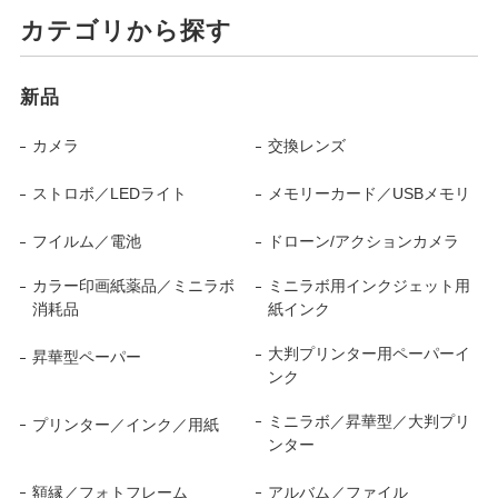
カテゴリから探す
新品
カメラ
交換レンズ
ストロボ／LEDライト
メモリーカード／USBメモリ
フイルム／電池
ドローン/アクションカメラ
カラー印画紙薬品／ミニラボ
ミニラボ用インクジェット用
消耗品
紙インク
大判プリンター用ペーパーイ
昇華型ペーパー
ンク
ミニラボ／昇華型／大判プリ
プリンター／インク／用紙
ンター
額縁／フォトフレーム
アルバム／ファイル