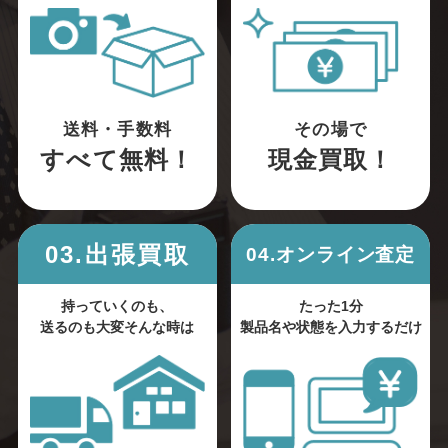
送料・手数料
その場で
すべて無料！
現金買取！
03.出張買取
04.オンライン査定
持っていくのも、
たった1分
送るのも大変そんな時は
製品名や状態を入力するだけ