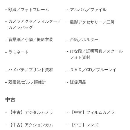
額縁／フォトフレーム
アルバム／ファイル
カメラアクセ／フィルター／
撮影アクセサリー／三脚
カメラバッグ
背景紙／小物／撮影衣装
台紙／ホルダー
ひな段／証明写真／スクール
ラミネート
フォト資材
ハメパチ／プリント資材
ＤＶＤ／CD／ブルーレイ
双眼鏡/ゴルフ距離計
販促用品
中古
【中古】デジタルカメラ
【中古】フィルムカメラ
【中古】アクションカム
【中古】レンズ