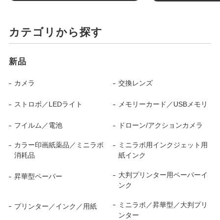
カテゴリから探す
新品
カメラ
交換レンズ
ストロボ／LEDライト
メモリーカード／USBメモリ
フイルム／電池
ドローン/アクションカメラ
カラー印画紙薬品／ミニラボ
ミニラボ用インクジェット用
消耗品
紙インク
大判プリンター用ペーパーイ
昇華型ペーパー
ンク
ミニラボ／昇華型／大判プリ
プリンター／インク／用紙
ンター