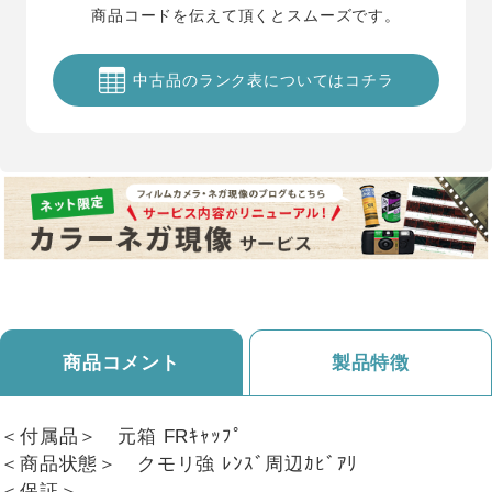
商品コードを伝えて頂くとスムーズです。
中古品のランク表についてはコチラ
商品コメント
製品特徴
＜付属品＞ 元箱 FRｷｬｯﾌﾟ
＜商品状態＞ クモリ強 ﾚﾝｽﾞ周辺ｶﾋﾞｱﾘ
＜保証＞