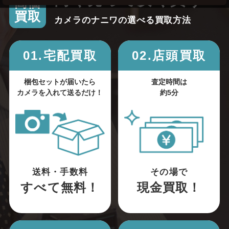
高く売って安く買う！
高価
買取
カメラのナニワの選べる買取方法
01.宅配買取
02.店頭買取
梱包セットが届いたら
査定時間は
カメラを入れて送るだけ！
約5分
送料・手数料
その場で
すべて無料！
現金買取！