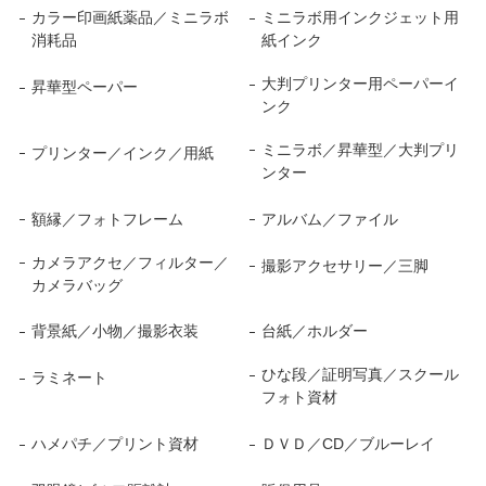
カラー印画紙薬品／ミニラボ
ミニラボ用インクジェット用
消耗品
紙インク
大判プリンター用ペーパーイ
昇華型ペーパー
ンク
ミニラボ／昇華型／大判プリ
プリンター／インク／用紙
ンター
額縁／フォトフレーム
アルバム／ファイル
カメラアクセ／フィルター／
撮影アクセサリー／三脚
カメラバッグ
背景紙／小物／撮影衣装
台紙／ホルダー
ひな段／証明写真／スクール
ラミネート
フォト資材
ハメパチ／プリント資材
ＤＶＤ／CD／ブルーレイ