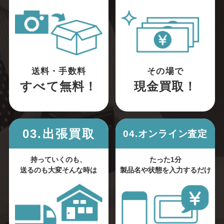
送料・手数料
その場で
すべて無料！
現金買取！
03.出張買取
04.オンライン査定
持っていくのも、
たった1分
送るのも大変そんな時は
製品名や状態を入力するだけ