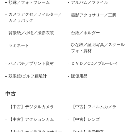
額縁／フォトフレーム
アルバム／ファイル
カメラアクセ／フィルター／
撮影アクセサリー／三脚
カメラバッグ
背景紙／小物／撮影衣装
台紙／ホルダー
ひな段／証明写真／スクール
ラミネート
フォト資材
ハメパチ／プリント資材
ＤＶＤ／CD／ブルーレイ
双眼鏡/ゴルフ距離計
販促用品
中古
【中古】デジタルカメラ
【中古】フィルムカメラ
【中古】アクションカム
【中古】レンズ
【中古】カメラアクセサリー
【中古】光学機器