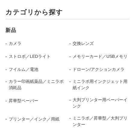
カテゴリから探す
新品
カメラ
交換レンズ
ストロボ／LEDライト
メモリーカード／USBメモリ
フイルム／電池
ドローン/アクションカメラ
カラー印画紙薬品／ミニラボ
ミニラボ用インクジェット用
消耗品
紙インク
大判プリンター用ペーパーイ
昇華型ペーパー
ンク
ミニラボ／昇華型／大判プリ
プリンター／インク／用紙
ンター