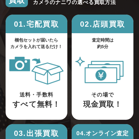
買取
カメラのナニワの選べる買取方法
01.宅配買取
02.店頭買取
梱包セットが届いたら
査定時間は
カメラを入れて送るだけ！
約5分
送料・手数料
その場で
すべて無料！
現金買取！
03.出張買取
04.オンライン査定