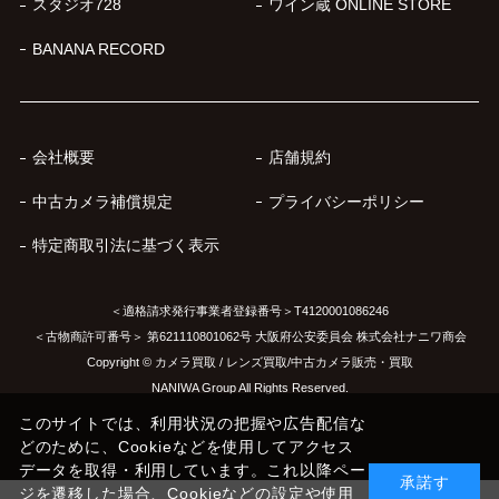
スタジオ728
ワイン蔵 ONLINE STORE
BANANA RECORD
会社概要
店舗規約
中古カメラ補償規定
プライバシーポリシー
特定商取引法に基づく表示
＜適格請求発行事業者登録番号＞T4120001086246
＜古物商許可番号＞ 第621110801062号 大阪府公安委員会 株式会社ナニワ商会
Copyright © カメラ買取 / レンズ買取/中古カメラ販売・買取
NANIWA Group All Rights Reserved.
このサイトでは、利用状況の把握や広告配信な
どのために、Cookieなどを使用してアクセス
データを取得・利用しています。これ以降ペー
承諾す
ジを遷移した場合、Cookieなどの設定や使用