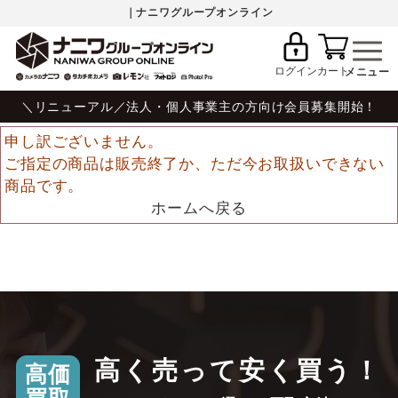
｜ナニワグループオンライン
ログイン
カート
＼リニューアル／法人・個人事業主の方向け会員募集開始！
申し訳ございません。
ご指定の商品は販売終了か、ただ今お取扱いできない
商品です。
ホームへ戻る
高く売って安く買う！
高価