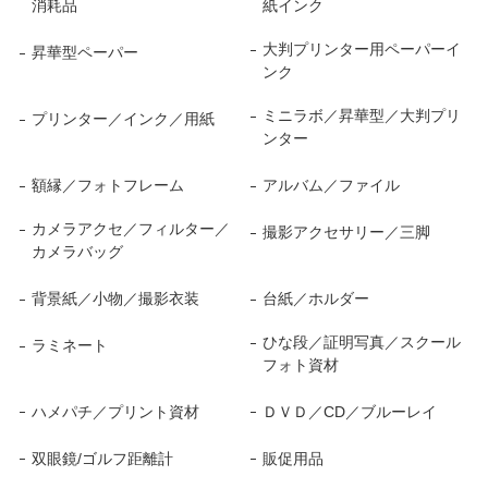
消耗品
紙インク
大判プリンター用ペーパーイ
昇華型ペーパー
ンク
ミニラボ／昇華型／大判プリ
プリンター／インク／用紙
ンター
額縁／フォトフレーム
アルバム／ファイル
カメラアクセ／フィルター／
撮影アクセサリー／三脚
カメラバッグ
背景紙／小物／撮影衣装
台紙／ホルダー
ひな段／証明写真／スクール
ラミネート
フォト資材
ハメパチ／プリント資材
ＤＶＤ／CD／ブルーレイ
双眼鏡/ゴルフ距離計
販促用品