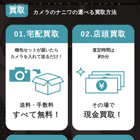
高く売って安く買う！
高価
買取
カメラのナニワの選べる買取方法
01.宅配買取
02.店頭買取
梱包セットが届いたら
査定時間は
カメラを入れて送るだけ！
約5分
送料・手数料
その場で
すべて無料！
現金買取！