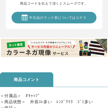
商品コードを伝えて頂くとスムーズです。
中古品のランク表についてはコチラ
商品コメント
＜付属品＞ Fｷｬｯﾌﾟ
＜商品状態＞ 外装ｽﾚ多い ﾚﾝｽﾞｸﾓﾘ ｺﾞﾐ多い
＜保証＞