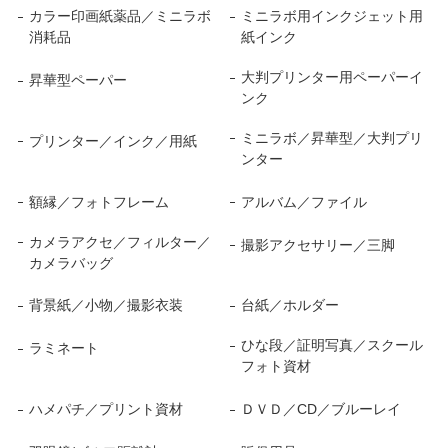
カラー印画紙薬品／ミニラボ
ミニラボ用インクジェット用
消耗品
紙インク
大判プリンター用ペーパーイ
昇華型ペーパー
ンク
ミニラボ／昇華型／大判プリ
プリンター／インク／用紙
ンター
額縁／フォトフレーム
アルバム／ファイル
カメラアクセ／フィルター／
撮影アクセサリー／三脚
カメラバッグ
背景紙／小物／撮影衣装
台紙／ホルダー
ひな段／証明写真／スクール
ラミネート
フォト資材
ハメパチ／プリント資材
ＤＶＤ／CD／ブルーレイ