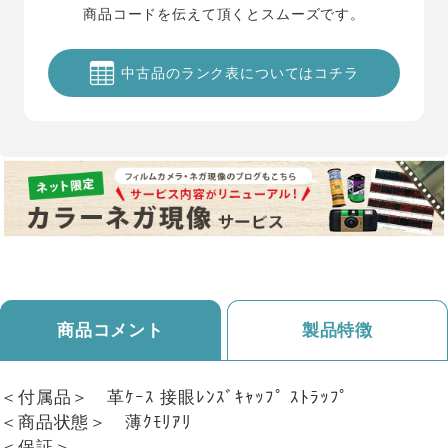
商品コードを伝えて頂くとスムーズです。
中古品のランク表についてはコチラ
商品コメント
製品特徴
＜付属品＞ 革ｹｰｽ 接眼ﾚﾝｽﾞｷｬｯﾌﾟ ｽﾄﾗｯﾌﾟ
＜商品状態＞ 薄ｸﾓﾘｱﾘ
＜保証＞