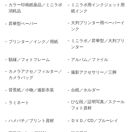
カラー印画紙薬品／ミニラボ
ミニラボ用インクジェット用
消耗品
紙インク
大判プリンター用ペーパーイ
昇華型ペーパー
ンク
ミニラボ／昇華型／大判プリ
プリンター／インク／用紙
ンター
額縁／フォトフレーム
アルバム／ファイル
カメラアクセ／フィルター／
撮影アクセサリー／三脚
カメラバッグ
背景紙／小物／撮影衣装
台紙／ホルダー
ひな段／証明写真／スクール
ラミネート
フォト資材
ハメパチ／プリント資材
ＤＶＤ／CD／ブルーレイ