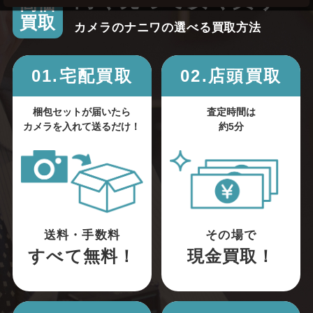
高く売って安く買う！
高価
買取
カメラのナニワの選べる買取方法
01.宅配買取
02.店頭買取
梱包セットが届いたら
査定時間は
カメラを入れて送るだけ！
約5分
送料・手数料
その場で
すべて無料！
現金買取！