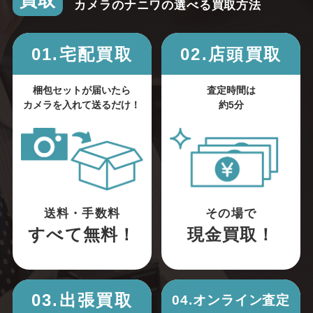
買取
カメラのナニワの選べる買取方法
01.宅配買取
02.店頭買取
梱包セットが届いたら
査定時間は
カメラを入れて送るだけ！
約5分
送料・手数料
その場で
すべて無料！
現金買取！
03.出張買取
04.オンライン査定