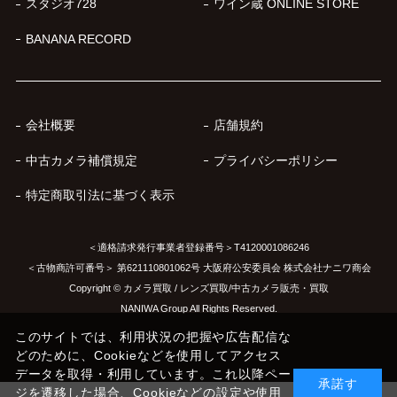
スタジオ728
ワイン蔵 ONLINE STORE
BANANA RECORD
会社概要
店舗規約
中古カメラ補償規定
プライバシーポリシー
特定商取引法に基づく表示
＜適格請求発行事業者登録番号＞T4120001086246
＜古物商許可番号＞ 第621110801062号 大阪府公安委員会 株式会社ナニワ商会
Copyright © カメラ買取 / レンズ買取/中古カメラ販売・買取
NANIWA Group All Rights Reserved.
このサイトでは、利用状況の把握や広告配信な
どのために、Cookieなどを使用してアクセス
データを取得・利用しています。これ以降ペー
承諾す
ジを遷移した場合、Cookieなどの設定や使用