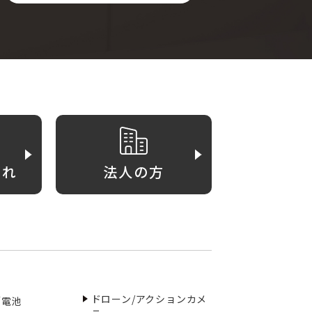
がれ
法人の方
ドローン/アクションカメ
／電池