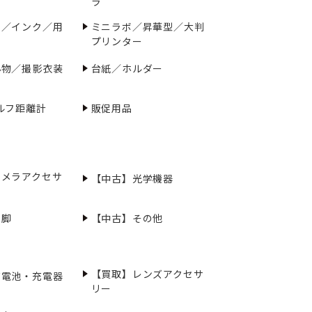
ラ
ー／インク／用
ミニラボ／昇華型／大判
プリンター
小物／撮影衣装
台紙／ホルダー
ルフ距離計
販促用品
カメラアクセサ
【中古】光学機器
三脚
【中古】その他
【買取】レンズアクセサ
充電池・充電器
リー