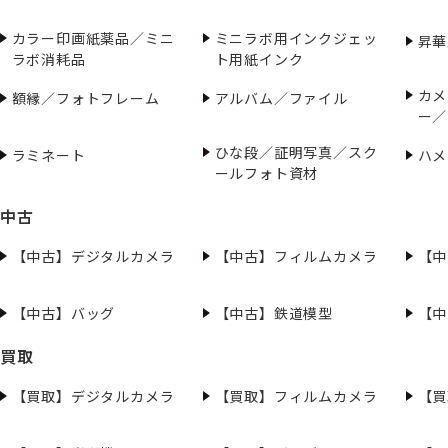
カラー印画紙薬品／ミニ
ミニラボ用インクジェッ
昇華
ラボ消耗品
ト用紙インク
カメ
額縁／フォトフレーム
アルバム／ファイル
ー／
ひな段／証明写真／スク
ラミネート
ハメ
ールフォト資材
中古
【中古】デジタルカメラ
【中古】フィルムカメラ
【中
【中古】バッグ
【中古】鉄道模型
【中
買取
【買取】デジタルカメラ
【買取】フィルムカメラ
【買