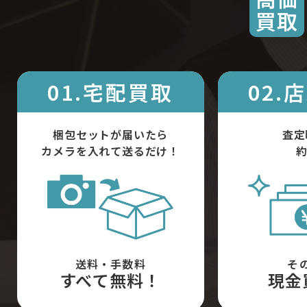
買取
01.宅配買取
02.
梱包セットが届いたら
査定
カメラを入れて送るだけ！
約
送料・手数料
そ
すべて無料！
現金