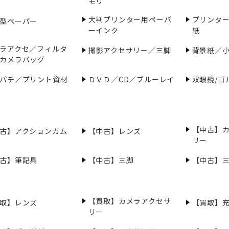
モリ
大判プリンター用ペーパ
プリンタ
型ペーパー
ーインク
紙
ラアクセ／フィルタ
撮影アクセサリー／三脚
背景紙／
カメラバッグ
パチ／プリント資材
ＤＶＤ／CD／ブルーレイ
双眼鏡/ゴ
【中古】
古】アクションカム
【中古】レンズ
リー
古】筆記具
【中古】三脚
【中古】
【買取】カメラアクセサ
取】レンズ
【買取】
リー