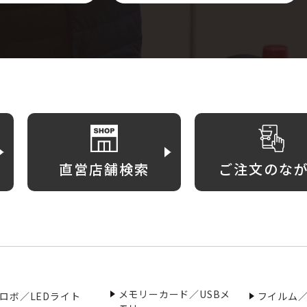
直営店舗検索
ご注文のな
メモリーカード／USBメ
ロボ／LEDライト
フイルム