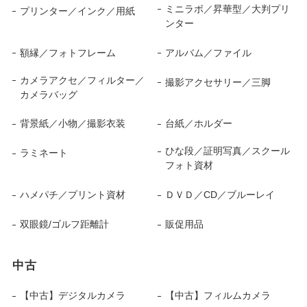
ミニラボ／昇華型／大判プリ
プリンター／インク／用紙
ンター
額縁／フォトフレーム
アルバム／ファイル
カメラアクセ／フィルター／
撮影アクセサリー／三脚
カメラバッグ
背景紙／小物／撮影衣装
台紙／ホルダー
ひな段／証明写真／スクール
ラミネート
フォト資材
ハメパチ／プリント資材
ＤＶＤ／CD／ブルーレイ
双眼鏡/ゴルフ距離計
販促用品
中古
【中古】デジタルカメラ
【中古】フィルムカメラ