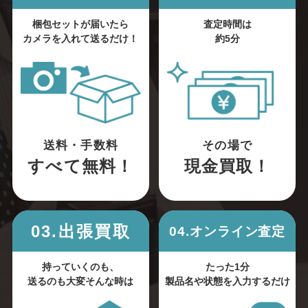
梱包セットが届いたら
査定時間は
カメラを入れて送るだけ！
約5分
送料・手数料
その場で
すべて無料！
現金買取！
03.出張買取
04.オンライン査定
持っていくのも、
たった1分
送るのも大変そんな時は
製品名や状態を入力するだけ