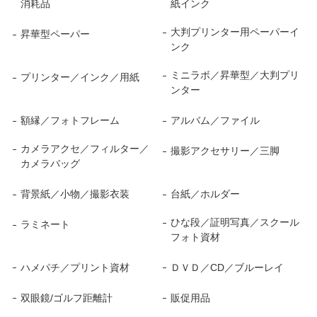
消耗品
紙インク
大判プリンター用ペーパーイ
昇華型ペーパー
ンク
ミニラボ／昇華型／大判プリ
プリンター／インク／用紙
ンター
額縁／フォトフレーム
アルバム／ファイル
カメラアクセ／フィルター／
撮影アクセサリー／三脚
カメラバッグ
背景紙／小物／撮影衣装
台紙／ホルダー
ひな段／証明写真／スクール
ラミネート
フォト資材
ハメパチ／プリント資材
ＤＶＤ／CD／ブルーレイ
双眼鏡/ゴルフ距離計
販促用品