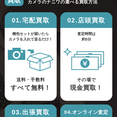
買取
カメラのナニワの選べる買取方法
01.宅配買取
02.店頭買取
梱包セットが届いたら
査定時間は
カメラを入れて送るだけ！
約5分
送料・手数料
その場で
すべて無料！
現金買取！
03.出張買取
04.オンライン査定