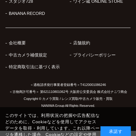
スタジオ728
ワイン蔵 ONLINE STORE
BANANA RECORD
会社概要
店舗規約
中古カメラ補償規定
プライバシーポリシー
特定商取引法に基づく表示
＜適格請求発行事業者登録番号＞T4120001086246
＜古物商許可番号＞ 第621110801062号 大阪府公安委員会 株式会社ナニワ商会
Copyright © カメラ買取 / レンズ買取/中古カメラ販売・買取
NANIWA Group All Rights Reserved.
このサイトでは、利用状況の把握や広告配信な
どのために、Cookieなどを使用してアクセス
データを取得・利用しています。これ以降ペー
承諾す
ジを遷移した場合、Cookieなどの設定や使用