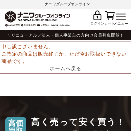
｜ナニワグループオンライン
ログイン
カート
＼リニューアル／法人・個人事業主の方向け会員募集開始！
申し訳ございません。
ご指定の商品は販売終了か、ただ今お取扱いできない
商品です。
ホームへ戻る
高く売って安く買う！
高価