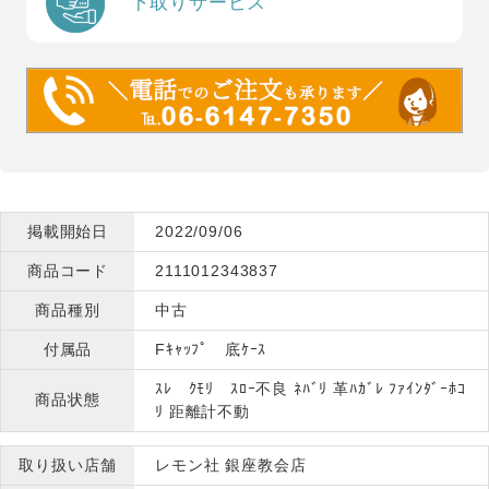
下取りサービス
掲載開始日
2022/09/06
商品コード
2111012343837
商品種別
中古
付属品
Fｷｬｯﾌﾟ 底ｹｰｽ
ｽﾚ ｸﾓﾘ ｽﾛｰ不良 ﾈﾊﾞﾘ 革ﾊｶﾞﾚ ﾌｧｲﾝﾀﾞｰﾎｺ
商品状態
ﾘ 距離計不動
取り扱い店舗
レモン社 銀座教会店