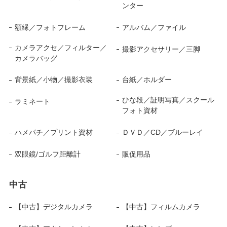
ンター
額縁／フォトフレーム
アルバム／ファイル
カメラアクセ／フィルター／
撮影アクセサリー／三脚
カメラバッグ
背景紙／小物／撮影衣装
台紙／ホルダー
ひな段／証明写真／スクール
ラミネート
フォト資材
ハメパチ／プリント資材
ＤＶＤ／CD／ブルーレイ
双眼鏡/ゴルフ距離計
販促用品
中古
【中古】デジタルカメラ
【中古】フィルムカメラ