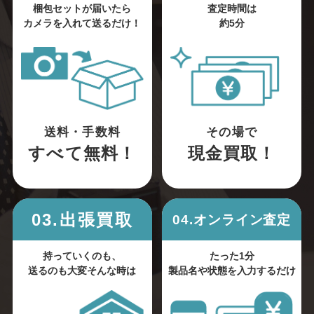
梱包セットが届いたら
査定時間は
カメラを入れて送るだけ！
約5分
送料・手数料
その場で
すべて無料！
現金買取！
03.出張買取
04.オンライン査定
持っていくのも、
たった1分
送るのも大変そんな時は
製品名や状態を入力するだけ