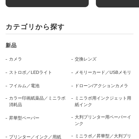
カテゴリから探す
新品
カメラ
交換レンズ
ストロボ／LEDライト
メモリーカード／USBメモリ
フイルム／電池
ドローン/アクションカメラ
カラー印画紙薬品／ミニラボ
ミニラボ用インクジェット用
消耗品
紙インク
大判プリンター用ペーパーイ
昇華型ペーパー
ンク
ミニラボ／昇華型／大判プリ
プリンター／インク／用紙