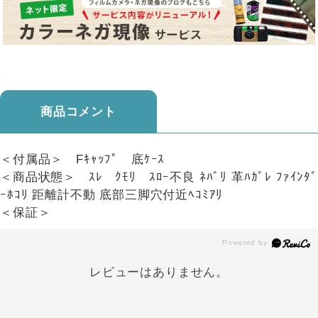
商品コメント
＜付属品＞ Fｷｬｯﾌﾟ 底ｹｰｽ
＜商品状態＞ ｽﾚ ｸﾓﾘ ｽﾛｰ不良 ﾈﾊﾞﾘ 革ﾊｶﾞﾚ ﾌｧｲﾝﾀﾞ
ｰﾎｺﾘ 距離計不動 底部三脚穴付近ﾍｺﾐｱﾘ
＜保証＞
レビューはありません。