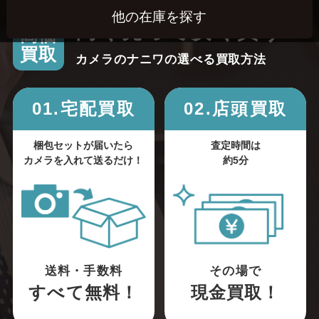
高く売って安く買う！
高価
買取
カメラのナニワの選べる買取方法
01.宅配買取
02.店頭買取
梱包セットが届いたら
査定時間は
カメラを入れて送るだけ！
約5分
送料・手数料
その場で
すべて無料！
現金買取！