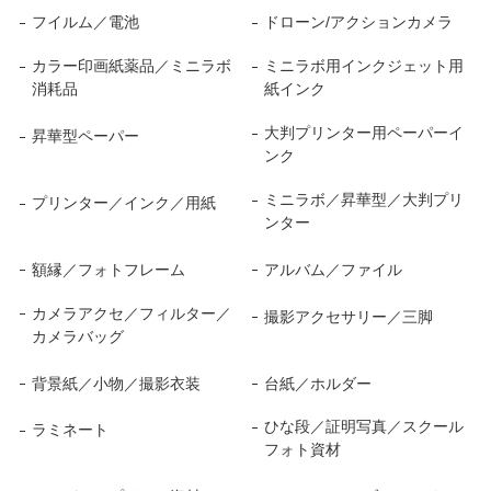
フイルム／電池
ドローン/アクションカメラ
カラー印画紙薬品／ミニラボ
ミニラボ用インクジェット用
消耗品
紙インク
大判プリンター用ペーパーイ
昇華型ペーパー
ンク
ミニラボ／昇華型／大判プリ
プリンター／インク／用紙
ンター
額縁／フォトフレーム
アルバム／ファイル
カメラアクセ／フィルター／
撮影アクセサリー／三脚
カメラバッグ
背景紙／小物／撮影衣装
台紙／ホルダー
ひな段／証明写真／スクール
ラミネート
フォト資材