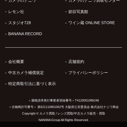
カメラのナニワ
カメラのナニワ買取センター
レモン社
節目写真館
スタジオ728
ワイン蔵 ONLINE STORE
BANANA RECORD
会社概要
店舗規約
中古カメラ補償規定
プライバシーポリシー
特定商取引法に基づく表示
＜適格請求発行事業者登録番号＞T4120001086246
＜古物商許可番号＞ 第621110801062号 大阪府公安委員会 株式会社ナニワ商会
Copyright © カメラ買取 / レンズ買取/中古カメラ販売・買取
NANIWA Group All Rights Reserved.