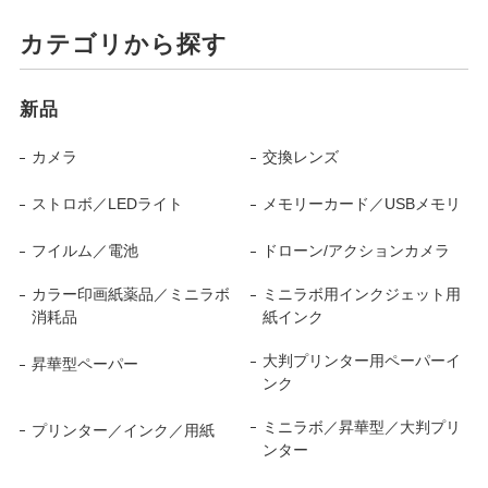
カテゴリから探す
新品
カメラ
交換レンズ
ストロボ／LEDライト
メモリーカード／USBメモリ
フイルム／電池
ドローン/アクションカメラ
カラー印画紙薬品／ミニラボ
ミニラボ用インクジェット用
消耗品
紙インク
大判プリンター用ペーパーイ
昇華型ペーパー
ンク
ミニラボ／昇華型／大判プリ
プリンター／インク／用紙
ンター