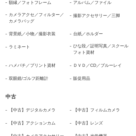
額縁／フォトフレーム
アルバム／ファイル
カメラアクセ／フィルター／
撮影アクセサリー／三脚
カメラバッグ
背景紙／小物／撮影衣装
台紙／ホルダー
ひな段／証明写真／スクール
ラミネート
フォト資材
ハメパチ／プリント資材
ＤＶＤ／CD／ブルーレイ
双眼鏡/ゴルフ距離計
販促用品
中古
【中古】デジタルカメラ
【中古】フィルムカメラ
【中古】アクションカム
【中古】レンズ
【中古】カメラアクセサリー
【中古】光学機器