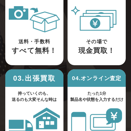
送料・手数料
その場で
すべて無料！
現金買取！
03.出張買取
04.オンライン査定
持っていくのも、
たった1分
送るのも大変そんな時は
製品名や状態を入力するだけ