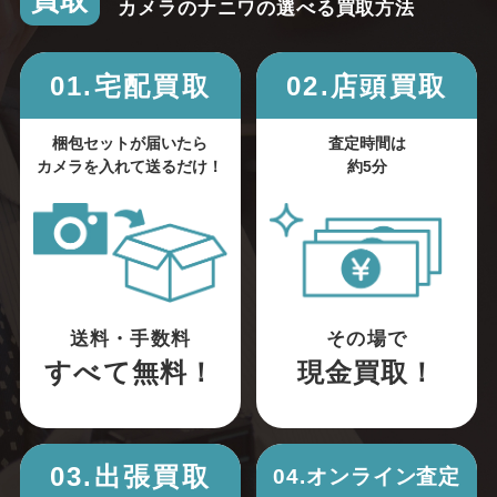
買取
カメラのナニワの選べる買取方法
01.宅配買取
02.店頭買取
梱包セットが届いたら
査定時間は
カメラを入れて送るだけ！
約5分
送料・手数料
その場で
すべて無料！
現金買取！
03.出張買取
04.オンライン査定