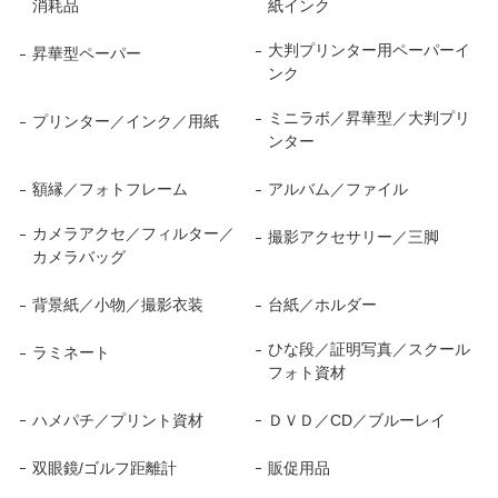
消耗品
紙インク
大判プリンター用ペーパーイ
昇華型ペーパー
ンク
ミニラボ／昇華型／大判プリ
プリンター／インク／用紙
ンター
額縁／フォトフレーム
アルバム／ファイル
カメラアクセ／フィルター／
撮影アクセサリー／三脚
カメラバッグ
背景紙／小物／撮影衣装
台紙／ホルダー
ひな段／証明写真／スクール
ラミネート
フォト資材
ハメパチ／プリント資材
ＤＶＤ／CD／ブルーレイ
双眼鏡/ゴルフ距離計
販促用品