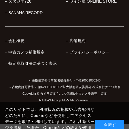
スタジオ728
ワイン蔵 ONLINE STORE
BANANA RECORD
会社概要
店舗規約
中古カメラ補償規定
プライバシーポリシー
特定商取引法に基づく表示
＜適格請求発行事業者登録番号＞T4120001086246
＜古物商許可番号＞ 第621110801062号 大阪府公安委員会 株式会社ナニワ商会
Copyright © カメラ買取 / レンズ買取/中古カメラ販売・買取
NANIWA Group All Rights Reserved.
このサイトでは、利用状況の把握や広告配信な
どのために、Cookieなどを使用してアクセス
データを取得・利用しています。これ以降ペー
承諾す
ジを遷移した場合、Cookieなどの設定や使用