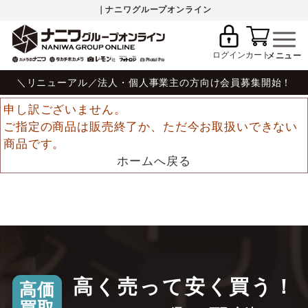
｜ナニワグループオンライン
ログイン
カート
＼リニューアル／法人・個人事業主の方向け会員募集開始！
申し訳ございません。
ご指定の商品は販売終了か、ただ今お取扱いできない
商品です。
ホームへ戻る
高く売って安く買う！
高価