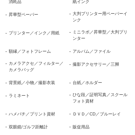
消耗品
紙インク
大判プリンター用ペーパーイ
昇華型ペーパー
ンク
ミニラボ／昇華型／大判プリ
プリンター／インク／用紙
ンター
額縁／フォトフレーム
アルバム／ファイル
カメラアクセ／フィルター／
撮影アクセサリー／三脚
カメラバッグ
背景紙／小物／撮影衣装
台紙／ホルダー
ひな段／証明写真／スクール
ラミネート
フォト資材
ハメパチ／プリント資材
ＤＶＤ／CD／ブルーレイ
双眼鏡/ゴルフ距離計
販促用品