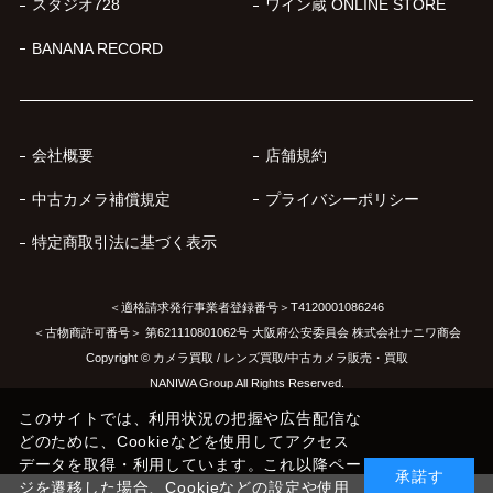
スタジオ728
ワイン蔵 ONLINE STORE
BANANA RECORD
会社概要
店舗規約
中古カメラ補償規定
プライバシーポリシー
特定商取引法に基づく表示
＜適格請求発行事業者登録番号＞T4120001086246
＜古物商許可番号＞ 第621110801062号 大阪府公安委員会 株式会社ナニワ商会
Copyright © カメラ買取 / レンズ買取/中古カメラ販売・買取
NANIWA Group All Rights Reserved.
このサイトでは、利用状況の把握や広告配信な
どのために、Cookieなどを使用してアクセス
データを取得・利用しています。これ以降ペー
承諾す
ジを遷移した場合、Cookieなどの設定や使用