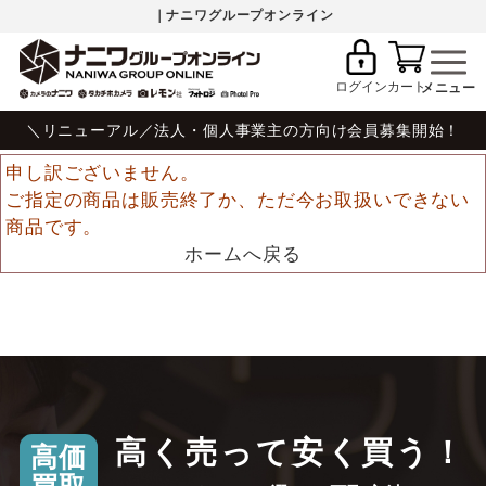
｜ナニワグループオンライン
ログイン
カート
＼リニューアル／法人・個人事業主の方向け会員募集開始！
申し訳ございません。
ご指定の商品は販売終了か、ただ今お取扱いできない
商品です。
ホームへ戻る
高く売って安く買う！
高価