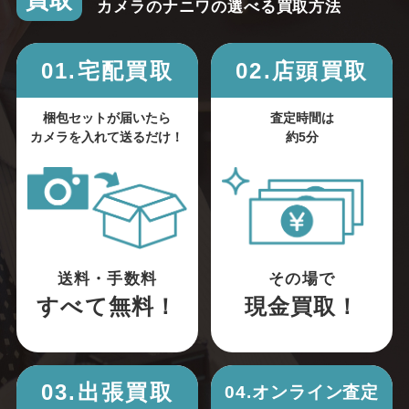
買取
カメラのナニワの選べる買取方法
01.宅配買取
02.店頭買取
梱包セットが届いたら
査定時間は
カメラを入れて送るだけ！
約5分
送料・手数料
その場で
すべて無料！
現金買取！
03.出張買取
04.オンライン査定