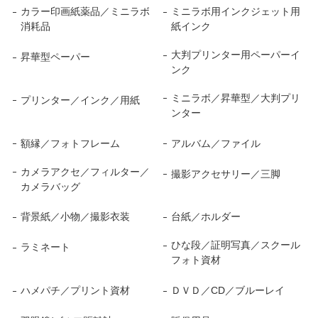
カラー印画紙薬品／ミニラボ
ミニラボ用インクジェット用
消耗品
紙インク
大判プリンター用ペーパーイ
昇華型ペーパー
ンク
ミニラボ／昇華型／大判プリ
プリンター／インク／用紙
ンター
額縁／フォトフレーム
アルバム／ファイル
カメラアクセ／フィルター／
撮影アクセサリー／三脚
カメラバッグ
背景紙／小物／撮影衣装
台紙／ホルダー
ひな段／証明写真／スクール
ラミネート
フォト資材
ハメパチ／プリント資材
ＤＶＤ／CD／ブルーレイ