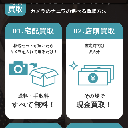
高く売って安く買う！
高価
買取
カメラのナニワの選べる買取方法
01.宅配買取
02.店頭買取
梱包セットが届いたら
査定時間は
カメラを入れて送るだけ！
約5分
送料・手数料
その場で
すべて無料！
現金買取！