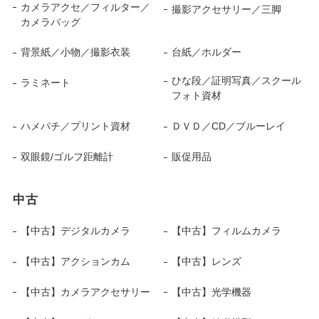
カメラアクセ／フィルター／
撮影アクセサリー／三脚
カメラバッグ
背景紙／小物／撮影衣装
台紙／ホルダー
ひな段／証明写真／スクール
ラミネート
フォト資材
ハメパチ／プリント資材
ＤＶＤ／CD／ブルーレイ
双眼鏡/ゴルフ距離計
販促用品
中古
【中古】デジタルカメラ
【中古】フィルムカメラ
【中古】アクションカム
【中古】レンズ
【中古】カメラアクセサリー
【中古】光学機器