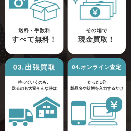
送料・手数料
その場で
すべて無料！
現金買取！
03.出張買取
04.オンライン査定
持っていくのも、
たった1分
送るのも大変そんな時は
製品名や状態を入力するだけ