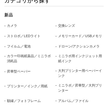
カテゴリから探す
新品
カメラ
交換レンズ
ストロボ／LEDライト
メモリーカード／USBメモリ
フイルム／電池
ドローン/アクションカメラ
カラー印画紙薬品／ミニラボ
ミニラボ用インクジェット用
消耗品
紙インク
大判プリンター用ペーパーイ
昇華型ペーパー
ンク
ミニラボ／昇華型／大判プリ
プリンター／インク／用紙
ンター
額縁／フォトフレーム
アルバム／ファイル