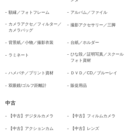
額縁／フォトフレーム
アルバム／ファイル
カメラアクセ／フィルター／
撮影アクセサリー／三脚
カメラバッグ
背景紙／小物／撮影衣装
台紙／ホルダー
ひな段／証明写真／スクール
ラミネート
フォト資材
ハメパチ／プリント資材
ＤＶＤ／CD／ブルーレイ
双眼鏡/ゴルフ距離計
販促用品
中古
【中古】デジタルカメラ
【中古】フィルムカメラ
【中古】アクションカム
【中古】レンズ