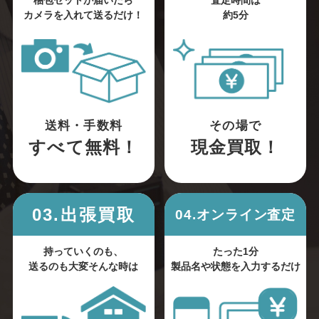
梱包セットが届いたら
査定時間は
カメラを入れて送るだけ！
約5分
送料・手数料
その場で
すべて無料！
現金買取！
03.出張買取
04.オンライン査定
持っていくのも、
たった1分
送るのも大変そんな時は
製品名や状態を入力するだけ