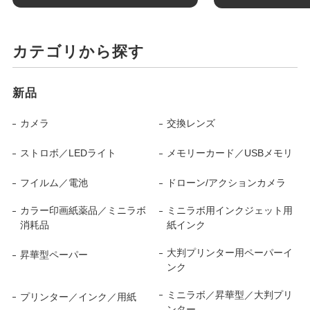
カテゴリから探す
新品
カメラ
交換レンズ
ストロボ／LEDライト
メモリーカード／USBメモリ
フイルム／電池
ドローン/アクションカメラ
カラー印画紙薬品／ミニラボ
ミニラボ用インクジェット用
消耗品
紙インク
大判プリンター用ペーパーイ
昇華型ペーパー
ンク
ミニラボ／昇華型／大判プリ
プリンター／インク／用紙
ンター