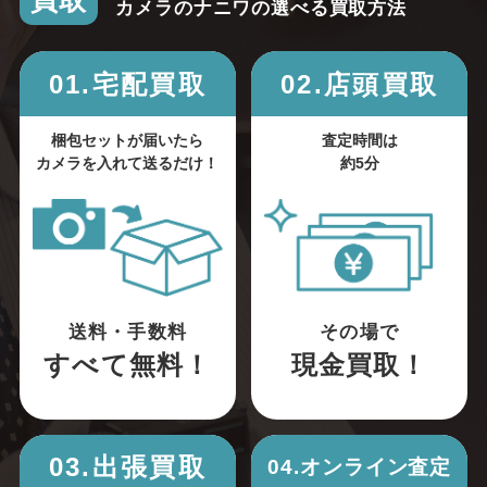
買取
カメラのナニワの選べる買取方法
01.宅配買取
02.店頭買取
梱包セットが届いたら
査定時間は
カメラを入れて送るだけ！
約5分
送料・手数料
その場で
すべて無料！
現金買取！
03.出張買取
04.オンライン査定