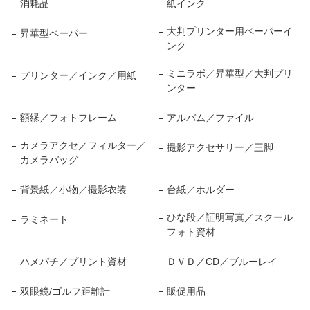
消耗品
紙インク
大判プリンター用ペーパーイ
昇華型ペーパー
ンク
ミニラボ／昇華型／大判プリ
プリンター／インク／用紙
ンター
額縁／フォトフレーム
アルバム／ファイル
カメラアクセ／フィルター／
撮影アクセサリー／三脚
カメラバッグ
背景紙／小物／撮影衣装
台紙／ホルダー
ひな段／証明写真／スクール
ラミネート
フォト資材
ハメパチ／プリント資材
ＤＶＤ／CD／ブルーレイ
双眼鏡/ゴルフ距離計
販促用品