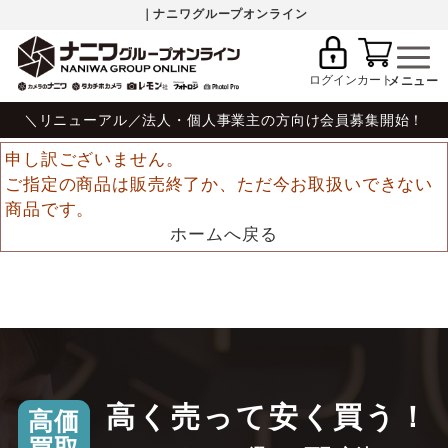
｜ナニワグループオンライン
ログイン
カート
＼リニューアル／法人・個人事業主の方向け会員募集開始！
申し訳ございません。
ご指定の商品は販売終了か、ただ今お取扱いできない
商品です。
ホームへ戻る
高く売って安く買う！
高価