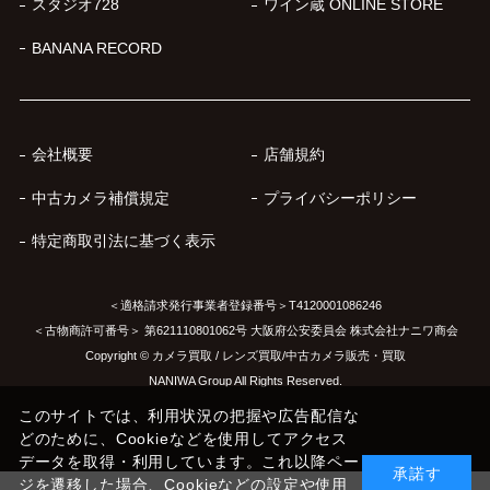
スタジオ728
ワイン蔵 ONLINE STORE
BANANA RECORD
会社概要
店舗規約
中古カメラ補償規定
プライバシーポリシー
特定商取引法に基づく表示
＜適格請求発行事業者登録番号＞T4120001086246
＜古物商許可番号＞ 第621110801062号 大阪府公安委員会 株式会社ナニワ商会
Copyright © カメラ買取 / レンズ買取/中古カメラ販売・買取
NANIWA Group All Rights Reserved.
このサイトでは、利用状況の把握や広告配信な
どのために、Cookieなどを使用してアクセス
データを取得・利用しています。これ以降ペー
承諾す
ジを遷移した場合、Cookieなどの設定や使用